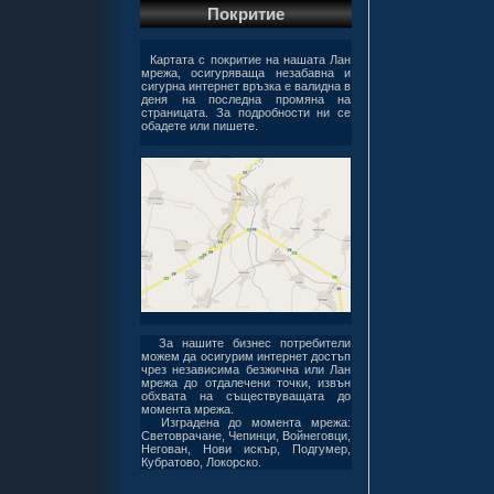
Покритие
Картата с покритие на нашата Лан
мрежа, осигуряваща незабавна и
сигурна интернет връзка е валидна в
деня на последна промяна на
страницата. За подробности ни се
обадете или пишете.
карта
За нашите бизнес потребители
можем да осигурим интернет достъп
чрез независима безжична или Лан
мрежа до отдалечени точки, извън
обхвата на съществуващата до
момента мрежа.
Изградена до момента мрежа:
Световрачане, Чепинци, Войнеговци,
Негован, Нови искър, Подгумер,
Кубратово, Локорско.