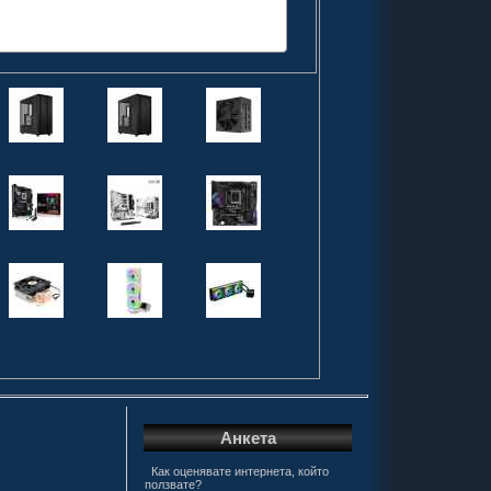
Анкета
Как оценявате интернета, който
ползвате?