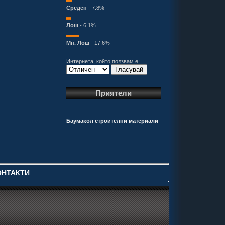
Среден
- 7.8%
Лош
- 6.1%
Мн. Лош
- 17.6%
Интернета, който ползвам е:
Гласувай
Приятели
Баумакол строителни материали
ОНТАКТИ