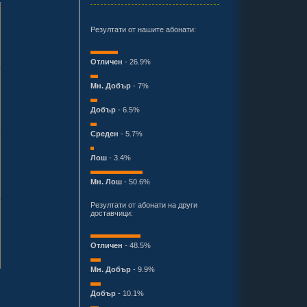
Резултати от нашите абонати:
Отличен
- 26.9%
Мн. Добър
- 7%
Добър
- 6.5%
Среден
- 5.7%
Лош
- 3.4%
Мн. Лош
- 50.6%
Резултати от абонати на други
доставчици:
Отличен
- 48.5%
Мн. Добър
- 9.9%
Добър
- 10.1%