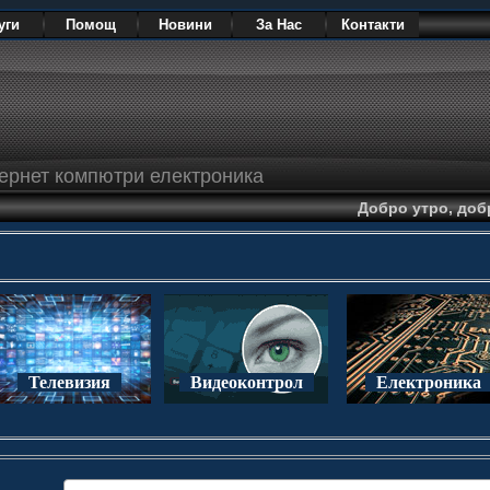
уги
Помощ
Новини
За Нас
Контакти
тернет компютри електроника
Дoбро утро, доб
Телевизия
Видеоконтрол
Електроника