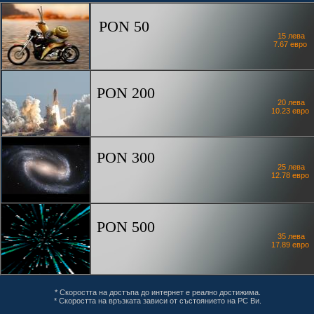
PON 50
15 лева
7.67 евро
PON 200
20 лева
10.23 евро
PON 300
25 лева
12.78 евро
PON 500
35 лева
17.89 евро
* Скоростта на достъпа до интернет е реално достижима.
* Скоростта на връзката зависи от състоянието на PC Ви.