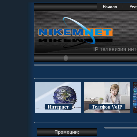
Начало
Усл
IP телевизия ин
Интернет
Телефон VoIP
Промоции: