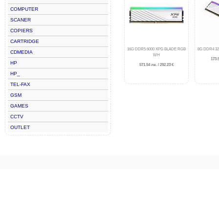
COMPUTER
SCANER
COPIERS
CARTRIDGE
16G DDR5 6000 XPG BLADE RGB
8G DDR4 3
CDMEDIA
WH
173.5
HP
571.54 лв. / 292.23 €
HP_
TEL-FAX
GSM
GAMES
CCTV
OUTLET