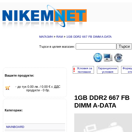
»
»
МАГАЗИН
RAM
1GB DDR2 667 FB DIMM A-DATA
Търси
Търси в целия магазин:
!
Условия за
Гаранционни
Форму
ползване
условия
от
Вашите продукти:
- до тук 0.00 лв. / 0.00 € с ДДС
продукти - 0 бр.
1GB DDR2 667 FB
DIMM A-DATA
Категории:
MAINBOARD