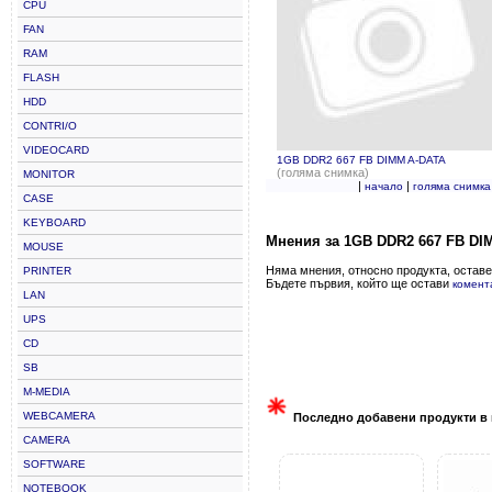
CPU
FAN
RAM
FLASH
HDD
CONTRI/O
VIDEOCARD
1GB DDR2 667 FB DIMM A-DATA
(голяма снимка)
MONITOR
|
|
начало
голяма снимка
CASE
KEYBOARD
Мнения за 1GB DDR2 667 FB DI
MOUSE
Няма мнения, относно продукта, оставе
PRINTER
Бъдете първия, който ще остави
комент
LAN
UPS
CD
SB
M-MEDIA
WEBCAMERA
Последно добавени продукти в 
CAMERA
SOFTWARE
NOTEBOOK