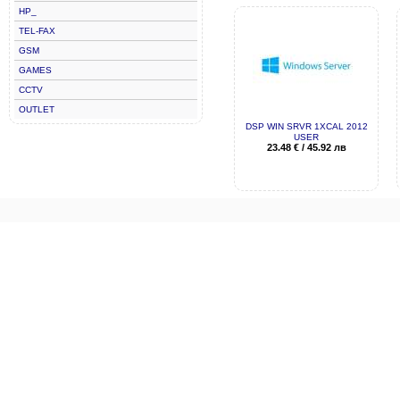
HP_
TEL-FAX
GSM
GAMES
CCTV
OUTLET
DSP WIN SRVR 1XCAL 2012
USER
23.48
€
/
45.92
лв