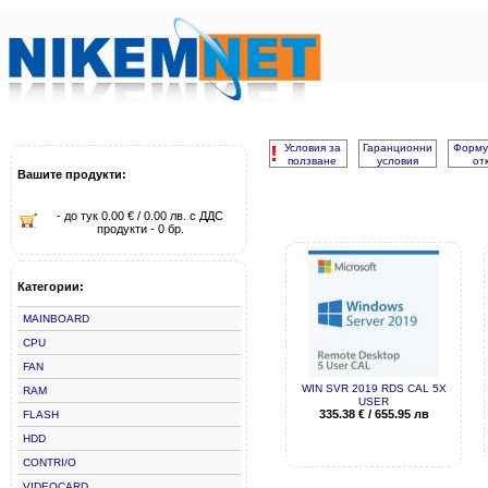
!
Условия за
Гаранционни
Форму
ползване
условия
от
Вашите продукти:
- до тук 0.00 € / 0.00 лв. с ДДС
продукти - 0 бр.
Категории:
MAINBOARD
CPU
FAN
WIN SVR 2019 RDS CAL 5X
RAM
USER
335.38
€
/
655.95
лв
FLASH
HDD
CONTRI/O
VIDEOCARD