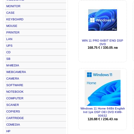
MONITOR
CASE
KEYBOARD
MOUSE
PRINTER
LAN
WIN 11 PRO 64BIT ENG DSP
DVD
UPS
168.75
€
/
330.05
лв
CD
SB
M-MEDIA
WEBCAMERA
CAMERA
SOFTWARE
NOTEBOOK
COMPUTER
SCANER
Windows 11 Home 64Bit English
COPIERS
Intl 1pk DSP OEI DVD KW9-
00632
CARTRIDGE
120.88
€
/
236.43
лв
CDMEDIA
HP