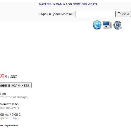
»
»
МАГАЗИН
RAM
1GB DDR2 800 V-DATA
Търси
Търси в целия магазин:
00
€
с ДДС
ави в количката
ично
отсъства от пазара)
личката 0 бр.
ози продукт)
.00 лв. / 0.00 €
укти - 0 бр.)
те поръчките