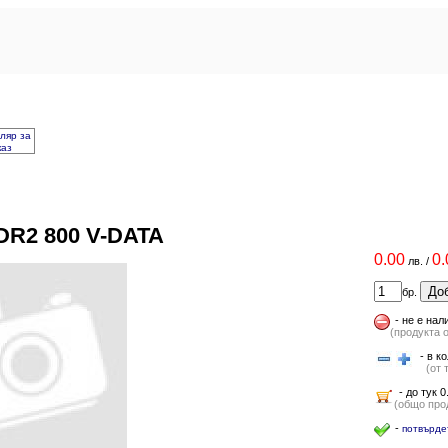
ляр за
каз
DR2 800 V-DATA
0.00
0.
лв.
/
Доб
бр.
-
не е нал
(продукта 
- в ко
(от т
- до тук 0
(общо прод
-
потвърде