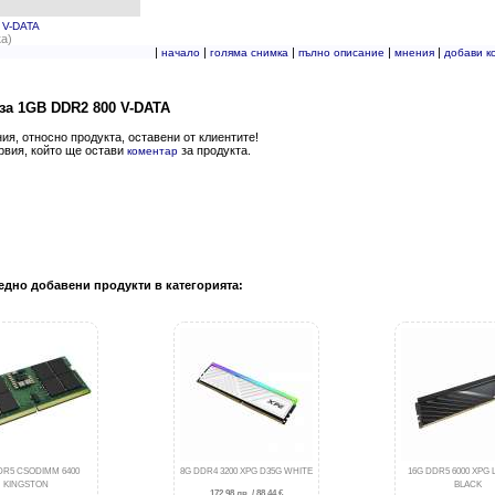
 V-DATA
а)
|
|
|
|
|
начало
голяма снимка
пълно описание
мнения
добави к
за 1GB DDR2 800 V-DATA
я, относно продукта, оставени от клиентите!
рвия, който ще остави
за продукта.
коментар
едно добавени продукти в категорията:
DR5 CSODIMM 6400
8G DDR4 3200 XPG D35G WHITE
16G DDR5 6000 XPG
KINGSTON
BLACK
172.98 лв. / 88.44 €