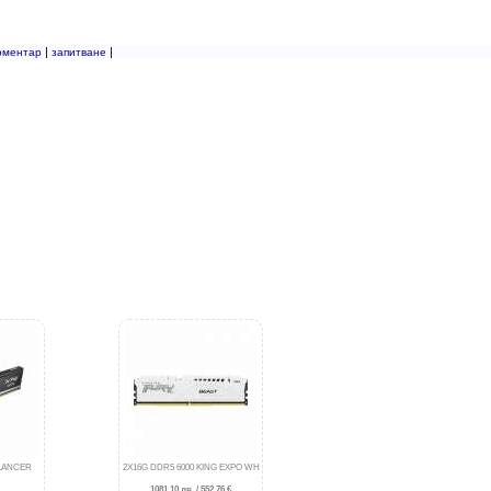
|
|
оментар
запитване
 LANCER
2X16G DDR5 6000 KING EXPO WH
1081.10 лв. / 552.76 €