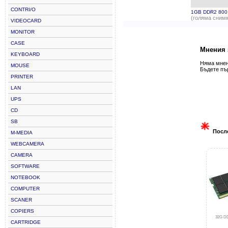
CONTRI/O
1GB DDR2 800
(голяма снимк
VIDEOCARD
MONITOR
CASE
Мнения 
KEYBOARD
Няма мнени
MOUSE
Бъдете пъ
PRINTER
LAN
UPS
CD
SB
Посл
M-MEDIA
WEBCAMERA
CAMERA
SOFTWARE
NOTEBOOK
COMPUTER
SCANER
COPIERS
32G D
CARTRIDGE