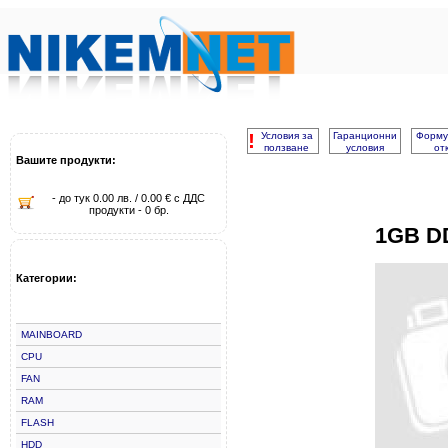
!
Условия за
Гаранционни
Форму
ползване
условия
от
Вашите продукти:
- до тук 0.00 лв. / 0.00 € с ДДС
продукти - 0 бр.
1GB D
Категории:
MAINBOARD
CPU
FAN
RAM
FLASH
HDD