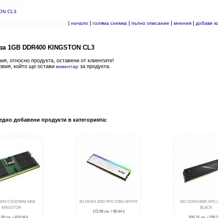
ON CL3
|
|
|
|
|
начало
голяма снимка
пълно описание
мнения
добави к
за 1GB DDR400 KINGSTON CL3
я, относно продукта, оставени от клиентите!
рвия, който ще остави
за продукта.
коментар
едно добавени продукти в категорията:
DR5 CSODIMM 6400
8G DDR4 3200 XPG D35G WHITE
16G DDR5 6000 XPG
KINGSTON
BLACK
172.98 лв. / 88.44 €
.58 лв. / 419.04 €
505.16 лв. / 258.2