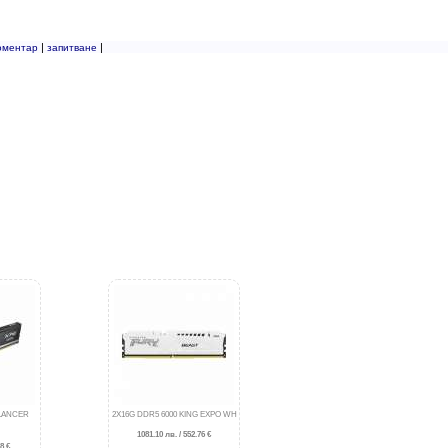
|
|
оментар
запитване
 LANCER
2X16G DDR5 6000 KING EXPO WH
1081.10 лв. / 552.76 €
8 €