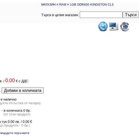
»
»
МАГАЗИН
RAM
1GB DDR400 KINGSTON CL3
Търси
Търси в целия магазин:
0.00
в.
/
€
с ДДС
Добави в количката
.
 е налично
дукта отсъства от пазара)
- в количката 0 бр.
(от този продукт)
о тук 0.00 лв. / 0.00 €
о продукти - 0 бр.)
твърдете поръчките