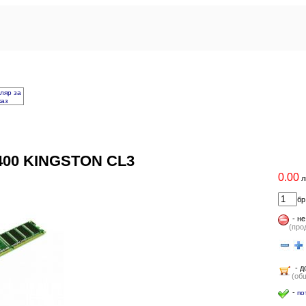
ляр за
каз
00 KINGSTON CL3
0.00
л
бр
-
не
(про
- д
(общ
-
по