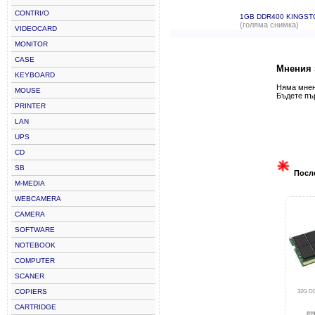
CONTRI/O
1GB DDR400 KINGST
(голяма снимка)
VIDEOCARD
MONITOR
CASE
Мнения 
KEYBOARD
Няма мнени
MOUSE
Бъдете пъ
PRINTER
LAN
UPS
CD
SB
Посл
M-MEDIA
WEBCAMERA
CAMERA
SOFTWARE
NOTEBOOK
COMPUTER
SCANER
COPIERS
32G D
CARTRIDGE
819