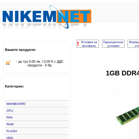
!
Условия за
Гаранционни
Форму
ползване
условия
от
Вашите продукти:
- до тук 0.00 лв. / 0.00 € с ДДС
продукти - 0 бр.
1GB DDR4
Категории:
MAINBOARD
CPU
FAN
RAM
FLASH
HDD