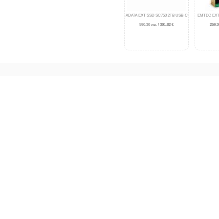
ADATA EXT SSD SC750 2TB USB-C
EMTEC EXT
590.30 лв. / 301.82 €
259.3