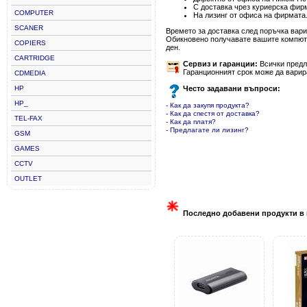
С доставка чрез куриерска фир
COMPUTER
На лизинг от офиса на фирмата
SCANER
Времето за доставка след поръчка варир
Обикновено получавате вашите компютъ
COPIERS
ден.
CARTRIDGE
Сервиз и гаранции:
Всички предла
Гаранционният срок може да варир
CDMEDIA
HP
Често задавани въпроси:
HP_
- Как да закупя продукта?
- Как да спестя от доставка?
TEL-FAX
- Как да платя?
- Предлагате ли лизинг?
GSM
GAMES
CCTV
OUTLET
Последно добавени продукти в 