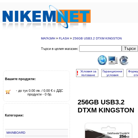
»
»
МАГАЗИН
FLASH
256GB USB3.2 DTXM KINGSTON
Търси
Търси в целия магазин:
!
Условия за
Гаранционни
Форму
ползване
условия
от
Вашите продукти:
- до тук 0.00 лв. / 0.00 € с ДДС
продукти - 0 бр.
256GB USB3.2
DTXM KINGSTON
Категории:
MAINBOARD