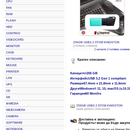
CPU
FAN
RAM
FLASH
HDD
CONTRI/O
VIDEOCARD
256GB USB3.2 DTXM KINGSTON
(голяма снимка)
MONITOR
|
|
начало
голяма снимка
CASE
KEYBOARD
Кратко описание:
MOUSE
PRINTER
Капацитет256 GB
LAN
ИнтерфейсUSB 3.2 Gen 1 compliant
Размери67.4mm x 21.8mm x 11.6mm
UPS
ДругиWindows® 11, 10, macOS (v.10.15.
CD
Гаранция60 Months
SB
M-MEDIA
256GB USB3.2 DTXM KINGSTON
(виж цялото описание)
WEBCAMERA
CAMERA
Доставка и заплащане:
SOFTWARE
Продуктът може да бъде закупе
NOTEBOOK
Директно от офиса на Никем Нет