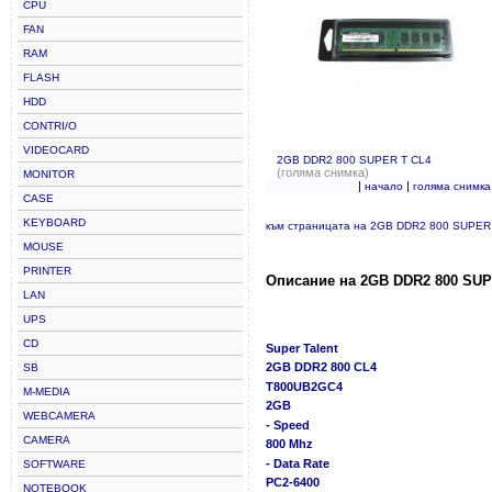
CPU
FAN
RAM
FLASH
HDD
CONTRI/O
VIDEOCARD
2GB DDR2 800 SUPER T CL4
(голяма снимка)
MONITOR
|
|
начало
голяма снимка
CASE
KEYBOARD
към страницата на 2GB DDR2 800 SUPER
MOUSE
PRINTER
Описание на 2GB DDR2 800 SUP
LAN
UPS
CD
Super Talent
2GB DDR2 800 CL4
SB
T800UB2GC4
M-MEDIA
2GB
WEBCAMERA
- Speed
CAMERA
800 Mhz
- Data Rate
SOFTWARE
PC2-6400
NOTEBOOK