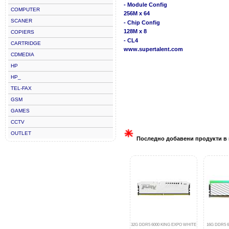
- Module Config
COMPUTER
256M x 64
SCANER
- Chip Config
128M x 8
COPIERS
- CL4
CARTRIDGE
www.supertalent.com
CDMEDIA
HP
HP_
TEL-FAX
GSM
GAMES
CCTV
OUTLET
Последно добавени продукти в 
32G DDR5 6000 KING EXPO WHITE
16G DDR5 