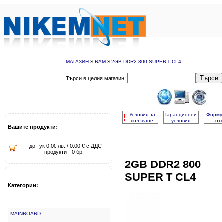
»
»
МАГАЗИН
RAM
2GB DDR2 800 SUPER T CL4
Търси
Търси в целия магазин:
!
Условия за
Гаранционни
Форму
ползване
условия
от
Вашите продукти:
- до тук 0.00 лв. / 0.00 € с ДДС
продукти - 0 бр.
2GB DDR2 800
SUPER T CL4
Категории:
MAINBOARD