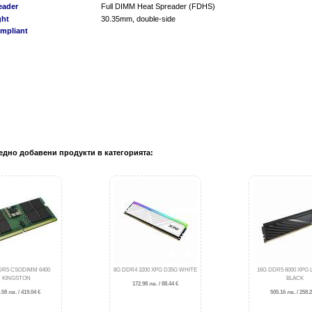
eader
Full DIMM Heat Spreader (FDHS)
ght
30.35mm, double-side
mpliant
едно добавени продукти в категорията:
DR5 CSODIMM 6400
8G DDR4 3200 XPG D35G WHITE
16G DDR5 6000 XPG
KINGSTON
BLACK
172.98 лв. / 88.44 €
.58 лв. / 419.04 €
505.16 лв. / 258.2