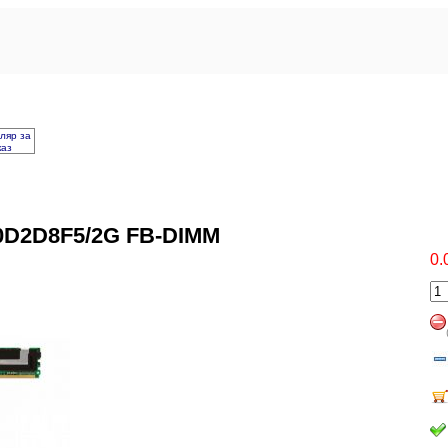
ляр за
каз
D2D8F5/2G FB-DIMM
0.