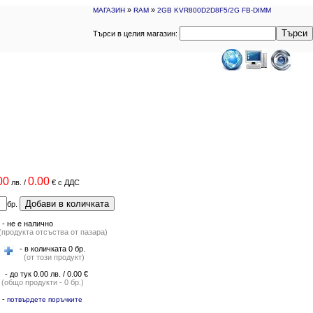
»
»
МАГАЗИН
RAM
2GB KVR800D2D8F5/2G FB-DIMM
Търси
Търси в целия магазин:
00
0.00
лв.
/
€
с ДДС
Добави в количката
бр.
-
не е налично
(продукта отсъства от пазара)
- в количката 0 бр.
(от този продукт)
- до тук 0.00 лв. / 0.00 €
(общо продукти - 0 бр.)
-
потвърдете поръчките