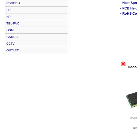
- Heat Spr
CDMEDIA
- PCB Hei
HP
- RoHS Co
HP_
TEL-FAX
GSM
GAMES
CCTV
OUTLET
Посл
32G D
819