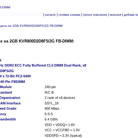
B-DIMM
|
|
|
|
|
начало
голяма снимка
пълно описание
мнения
добави к
ицата на 2GB KVR800D2D8F5/2G FB-DIMM
е на 2GB KVR800D2D8F5/2G FB-DIMM:
N
z DDR2 ECC Fully Buffered CL5 DIMM Dual Rank, x8
D8F5/2G
M x 72-Bit PC2-6400
240-Pin FBDIMM
 Module
240-pin
tandard
R/C B
Organization
2 rank of x8 devices
AM Interface
SSTL_18
eed Grade
800 Mbps
ency
5-5-5
Bandwidth
6.4 GB/s
VDD = VDDQ= 1.8V
VCC = VCCFBD = 1.5V
VDDSPD = 3.3V (typical)