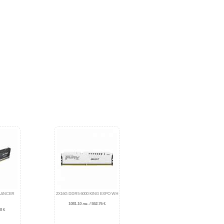
 LANCER
2X16G DDR5 6000 KING EXPO WH
1081.10 лв. / 552.76 €
8 €