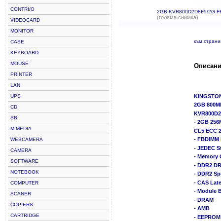
CONTRI/O
2GB KVR800D2D8F5/2G F
(голяма снимка)
VIDEOCARD
MONITOR
към стран
CASE
KEYBOARD
MOUSE
Описани
PRINTER
LAN
UPS
KINGSTO
2GB 800MH
CD
KVR800D2
SB
- 2GB 256
M-MEDIA
CL5 ECC 
- FBDIMM
WEBCAMERA
- JEDEC S
CAMERA
- Memory 
SOFTWARE
- DDR2 DR
NOTEBOOK
- DDR2 Sp
- CAS Lat
COMPUTER
- Module 
SCANER
- DRAM
COPIERS
- AMB
CARTRIDGE
- EEPROM