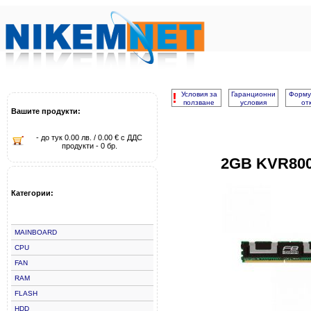
!
Условия за
Гаранционни
Форму
ползване
условия
от
Вашите продукти:
- до тук 0.00 лв. / 0.00 € с ДДС
продукти - 0 бр.
2GB KVR800
Категории:
MAINBOARD
CPU
FAN
RAM
FLASH
HDD