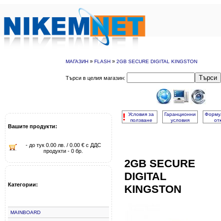
»
»
МАГАЗИН
FLASH
2GB SECURE DIGITAL KINGSTON
Търси
Търси в целия магазин:
!
Условия за
Гаранционни
Форму
ползване
условия
от
Вашите продукти:
- до тук 0.00 лв. / 0.00 € с ДДС
продукти - 0 бр.
2GB SECURE
DIGITAL
Категории:
KINGSTON
MAINBOARD