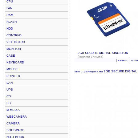
CPU
FAN
RAM
FLASH
HDD
CONTRI/O
VIDEOCARD
MONITOR
2GB SECURE DIGITAL KINGSTON
CASE
(голяма снимка)
|
|
начало
гол
KEYBOARD
MOUSE
към страницата на 2GB SECURE DIGITA
PRINTER
LAN
UPS
CD
SB
M-MEDIA
WEBCAMERA
CAMERA
SOFTWARE
NOTEBOOK