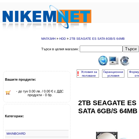
»
»
МАГАЗИН
HDD
2TB SEAGATE ES SATA 6GB/S 64MB
Търси
Търси в целия магазин:
!
Условия за
Гаранционни
Форму
ползване
условия
от
Вашите продукти:
- до тук 0.00 лв. / 0.00 € с ДДС
продукти - 0 бр.
2TB SEAGATE ES
SATA 6GB/S 64MB
Категории:
MAINBOARD