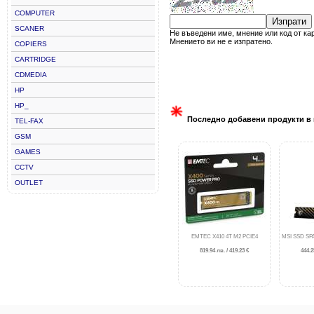
COMPUTER
Изпрати
SCANER
Не въведени име, мнение или код от ка
Мнението ви не е изпратено.
COPIERS
CARTRIDGE
CDMEDIA
HP
HP_
Последно добавени продукти в 
TEL-FAX
GSM
GAMES
CCTV
OUTLET
EMTEC X410 4T M2 PCIE4
MSI SSD SPA
819.94 лв. / 419.23 €
444.2