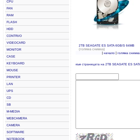
CPU
FAN
RAM
FLASH
HDD
CONTRI/O
VIDEOCARD
2TB SEAGATE ES SATA 6GB/S 64MB
(голяма снимка)
MONITOR
|
|
начало
голяма снимка
CASE
KEYBOARD
към страницата на 2TB SEAGATE ES SAT
MOUSE
PRINTER
LAN
UPS
CD
SB
M-MEDIA
WEBCAMERA
CAMERA
SOFTWARE
NOTEBOOK