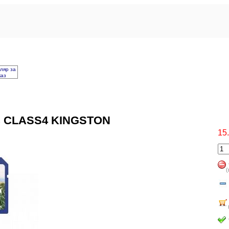
ляр за
каз
 CLASS4 KINGSTON
15
(