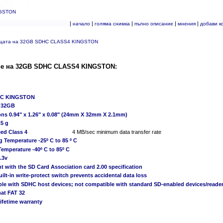
NGSTON
|
|
|
|
|
начало
голяма снимка
пълно описание
мнения
добави к
ицата на 32GB SDHC CLASS4 KINGSTON
е на 32GB SDHC CLASS4 KINGSTON:
HC KINGSTON
y 32GB
ons 0.94" x 1.26" x 0.08" (24mm X 32mm X 2.1mm)
.5 g
ed Class 4
4 MB/sec minimum data transfer rate
g Temperature -25º C to 85 º C
Temperature -40º C to 85º C
.3v
t with the SD Card Association card 2.00 specification
uilt-in write-protect switch prevents accidental data loss
ble with SDHC host devices; not compatible with standard SD-enabled devices/reade
mat FAT 32
lifetime warranty