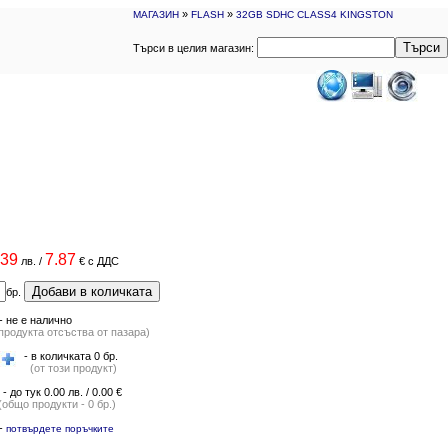
»
»
МАГАЗИН
FLASH
32GB SDHC CLASS4 KINGSTON
Търси
Търси в целия магазин:
.39
7.87
лв.
/
€
с ДДС
Добави в количката
бр.
-
не е налично
продукта отсъства от пазара)
- в количката 0 бр.
(от този продукт)
- до тук 0.00 лв. / 0.00 €
(общо продукти - 0 бр.)
-
потвърдете поръчките