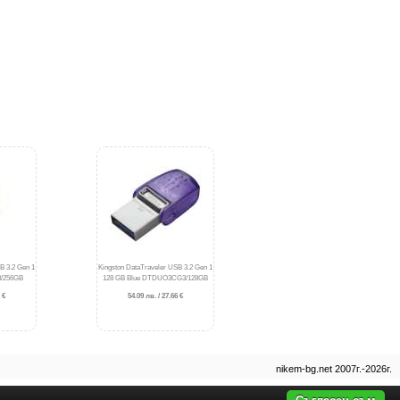
B 3.2 Gen 1
Kingston DataTraveler USB 3.2 Gen 1
/256GB
128 GB Blue DTDUO3CG3/128GB
 €
54.09 лв. / 27.66 €
nikem-bg.net 2007г.-2026г.