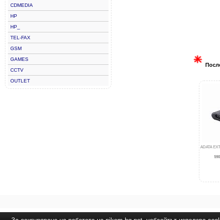
CDMEDIA
HP
HP_
TEL-FAX
GSM
GAMES
Посл
CCTV
OUTLET
ADATA EXT
590