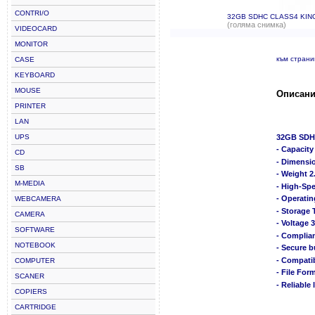
CONTRI/O
32GB SDHC CLASS4 KI
(голяма снимка)
VIDEOCARD
MONITOR
към стран
CASE
KEYBOARD
MOUSE
Описани
PRINTER
LAN
UPS
32GB SD
- Capacit
CD
- Dimensi
SB
- Weight 2
M-MEDIA
- High-Spe
- Operatin
WEBCAMERA
- Storage 
CAMERA
- Voltage 3
SOFTWARE
- Complian
NOTEBOOK
- Secure b
- Compati
COMPUTER
- File For
SCANER
- Reliable 
COPIERS
CARTRIDGE