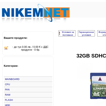
!
Условия за
Гаранционни
Форму
ползване
условия
от
Вашите продукти:
- до тук 0.00 лв. / 0.00 € с ДДС
продукти - 0 бр.
32GB SDHC
Категории:
MAINBOARD
CPU
FAN
RAM
FLASH
HDD