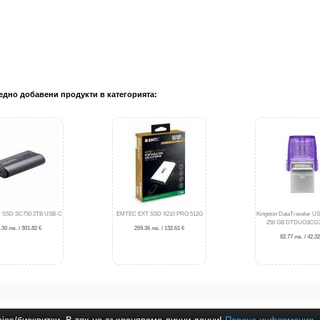
едно добавени продукти в категорията:
 SSD SC750 2TB USB-C
EMTEC EXT SSD X210 PRO 512G
Kingston DataTraveler US
256 GB DTDUO3CG3
.30 лв. / 301.82 €
259.36 лв. / 132.61 €
82.77 лв. / 42.32