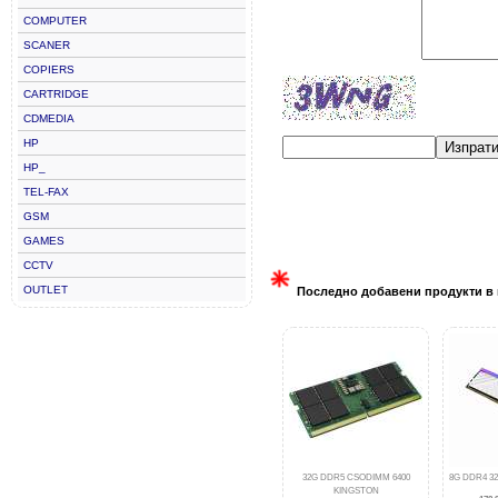
COMPUTER
SCANER
COPIERS
CARTRIDGE
CDMEDIA
HP
Изпрат
HP_
TEL-FAX
GSM
GAMES
CCTV
OUTLET
Последно добавени продукти в 
32G DDR5 CSODIMM 6400
8G DDR4 3
KINGSTON