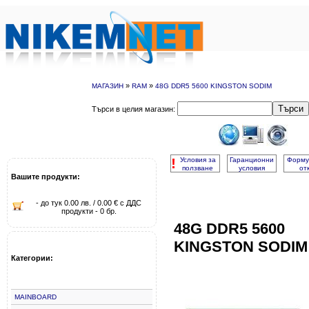
»
»
МАГАЗИН
RAM
48G DDR5 5600 KINGSTON SODIM
Търси
Търси в целия магазин:
!
Условия за
Гаранционни
Форму
ползване
условия
от
Вашите продукти:
- до тук 0.00 лв. / 0.00 € с ДДС
продукти - 0 бр.
48G DDR5 5600
KINGSTON SODIM
Категории:
MAINBOARD