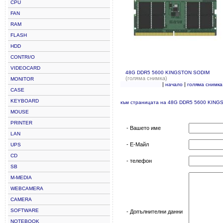
CPU
FAN
RAM
FLASH
HDD
CONTRI/O
VIDEOCARD
48G DDR5 5600 KINGSTON SODIM
(голяма снимка)
MONITOR
|
|
начало
голяма снимка
CASE
KEYBOARD
към страницата на 48G DDR5 5600 KIN
MOUSE
PRINTER
- Вашето име
LAN
- Е-Майл
UPS
CD
- телефон
SB
M-MEDIA
WEBCAMERA
CAMERA
SOFTWARE
- Допълнителни данни
NOTEBOOK