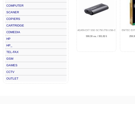
COMPUTER
SCANER
COPIERS
CARTRIDGE
ADATA EXT SSD SC750 2TB USB-C
EMTEC EXT
CDMEDIA
590.30 лв. / 301.82 €
259.3
HP
HP_
TEL-FAX
GSM
GAMES
CCTV
OUTLET