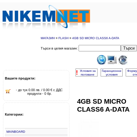
»
»
МАГАЗИН
FLASH
4GB SD MICRO CLASS6 A-DATA
Търси
Търси в целия магазин:
!
Условия за
Гаранционни
Форму
ползване
условия
от
Вашите продукти:
- до тук 0.00 лв. / 0.00 € с ДДС
продукти - 0 бр.
4GB SD MICRO
CLASS6 A-DATA
Категории:
MAINBOARD