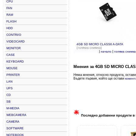
CPU
FAN
RAM
FLASH
HDD
CONTRI/O
VIDEOCARD
4GB SD MICRO CLASS6 A-DATA
(голяма снимка)
MONITOR
|
|
начало
голяма снимка
CASE
KEYBOARD
Мнения за 4GB SD MICRO CLAS
MOUSE
Няма мнения, относно продукта, оставе
PRINTER
Бъдете първия, който ще остави
комент
LAN
UPS
CD
SB
M-MEDIA
WEBCAMERA
Последно добавени продукти в 
CAMERA
SOFTWARE
NOTEBOOK