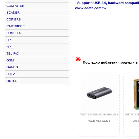
- Supports USB 2.0, backward compatib
COMPUTER
www.adata.com.tw
SCANER
COPIERS
CARTRIDGE
CDMEDIA
HP
HP_
TEL-FAX
GSM
Последно добавени продукти в 
GAMES
CCTV
OUTLET
ADATA EXT SSD SC750 2TB USB-C
EMTEC EXT
590.30 лв. / 301.82 €
259.3