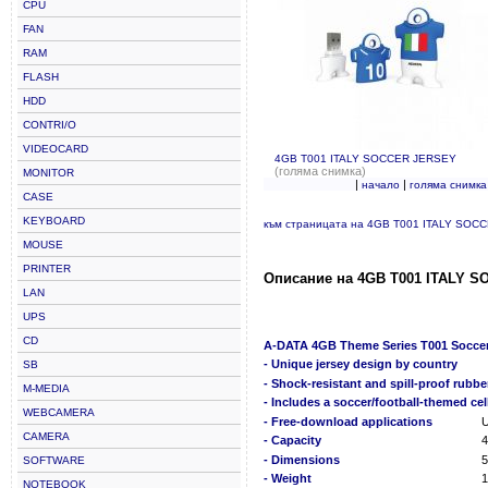
CPU
FAN
RAM
FLASH
HDD
CONTRI/O
VIDEOCARD
4GB T001 ITALY SOCCER JERSEY
(голяма снимка)
MONITOR
|
|
начало
голяма снимка
CASE
KEYBOARD
към страницата на 4GB T001 ITALY SOC
MOUSE
PRINTER
Описание на 4GB T001 ITALY 
LAN
UPS
CD
A-DATA 4GB Theme Series T001 Soccer 
- Unique jersey design by country
SB
- Shock-resistant and spill-proof rubbe
M-MEDIA
- Includes a soccer/football-themed ce
WEBCAMERA
- Free-download applications
U
CAMERA
- Capacity
- Dimensions
SOFTWARE
- Weight
1
NOTEBOOK