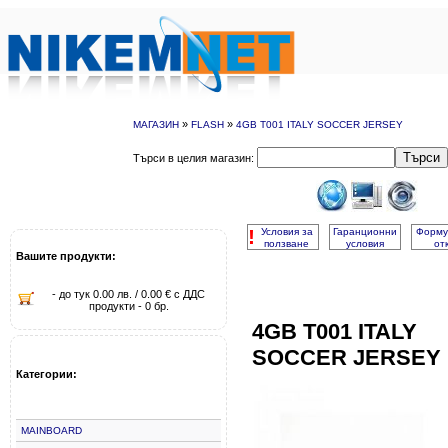
»
»
МАГАЗИН
FLASH
4GB T001 ITALY SOCCER JERSEY
Търси
Търси в целия магазин:
!
Условия за
Гаранционни
Форму
ползване
условия
от
Вашите продукти:
- до тук 0.00 лв. / 0.00 € с ДДС
продукти - 0 бр.
4GB T001 ITALY
SOCCER JERSEY
Категории:
MAINBOARD