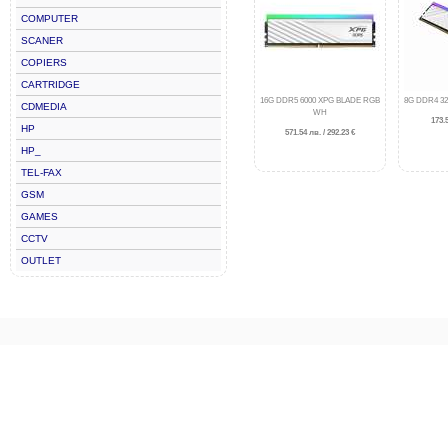
COMPUTER
SCANER
COPIERS
CARTRIDGE
16G DDR5 6000 XPG BLADE RGB
8G DDR4 3
CDMEDIA
WH
173.5
HP
571.54 лв. / 292.23 €
HP_
TEL-FAX
GSM
GAMES
CCTV
OUTLET