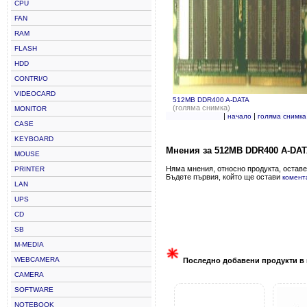
CPU
FAN
RAM
FLASH
HDD
CONTRI/O
VIDEOCARD
512MB DDR400 A-DATA
(голяма снимка)
MONITOR
|
|
начало
голяма снимка
CASE
KEYBOARD
Мнения за 512MB DDR400 A-DA
MOUSE
Няма мнения, относно продукта, оставе
PRINTER
Бъдете първия, който ще остави
комент
LAN
UPS
CD
SB
M-MEDIA
WEBCAMERA
Последно добавени продукти в 
CAMERA
SOFTWARE
NOTEBOOK