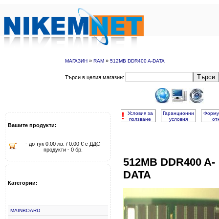
»
»
МАГАЗИН
RAM
512MB DDR400 A-DATA
Търси
Търси в целия магазин:
!
Условия за
Гаранционни
Форму
ползване
условия
от
Вашите продукти:
- до тук 0.00 лв. / 0.00 € с ДДС
продукти - 0 бр.
512MB DDR400 A-
DATA
Категории:
MAINBOARD