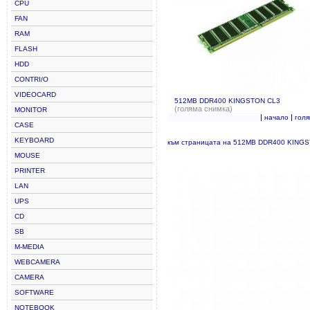
CPU
FAN
RAM
FLASH
HDD
CONTRI/O
VIDEOCARD
512MB DDR400 KINGSTON CL3
(голяма снимка)
MONITOR
|
|
начало
гол
CASE
KEYBOARD
към страницата на 512MB DDR400 KING
MOUSE
PRINTER
LAN
UPS
CD
SB
M-MEDIA
WEBCAMERA
CAMERA
SOFTWARE
NOTEBOOK