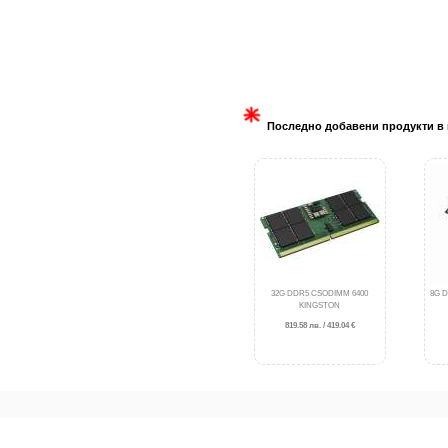
Последно добавени продукти в 
32G DDR5 CSODIMM 6400
8G D
KINGSTON
819.58 лв. / 419.04 €