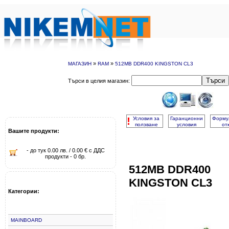
»
»
МАГАЗИН
RAM
512MB DDR400 KINGSTON CL3
Търси
Търси в целия магазин:
!
Условия за
Гаранционни
Форму
ползване
условия
от
Вашите продукти:
- до тук 0.00 лв. / 0.00 € с ДДС
продукти - 0 бр.
512MB DDR400
KINGSTON CL3
Категории:
MAINBOARD