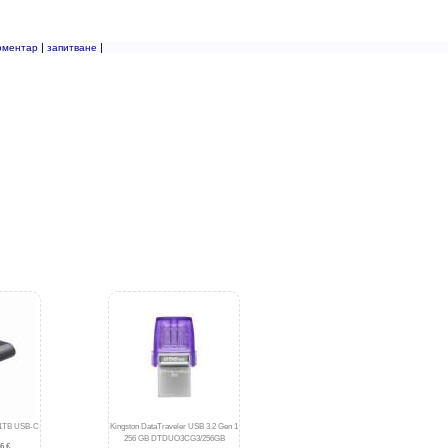
|
|
оментар
запитване
1TB USB-C
Kingston DataTraveler USB 3.2 Gen 1
256 GB DTDUO3CG3/256GB
6 €