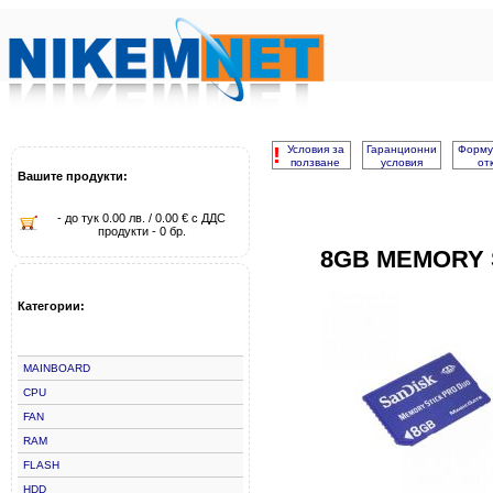
!
Условия за
Гаранционни
Форму
ползване
условия
от
Вашите продукти:
- до тук 0.00 лв. / 0.00 € с ДДС
продукти - 0 бр.
8GB MEMORY 
Категории:
MAINBOARD
CPU
FAN
RAM
FLASH
HDD