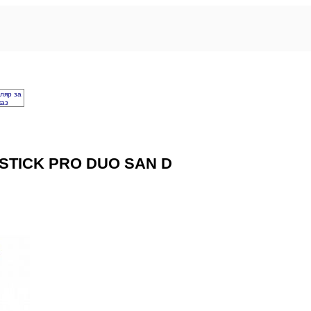
ляр за
каз
STICK PRO DUO SAN D