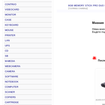
CONTRI/O
8GB MEMORY STICK PRO DUO 
(голяма снимка)
VIDEOCARD
MONITOR
CASE
Мнения 
KEYBOARD
Няма мнени
MOUSE
Бъдете пъ
PRINTER
LAN
UPS
CD
SB
Посл
M-MEDIA
WEBCAMERA
CAMERA
SOFTWARE
NOTEBOOK
COMPUTER
SCANER
COPIERS
ADATA EXT
CARTRIDGE
592