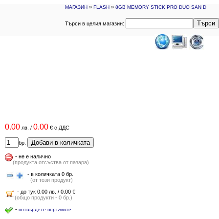
»
»
МАГАЗИН
FLASH
8GB MEMORY STICK PRO DUO SAN D
Търси
Търси в целия магазин:
0.00
0.00
лв.
/
€
с ДДС
Добави в количката
бр.
-
не е налично
(продукта отсъства от пазара)
- в количката 0 бр.
(от този продукт)
- до тук 0.00 лв. / 0.00 €
(общо продукти - 0 бр.)
-
потвърдете поръчките