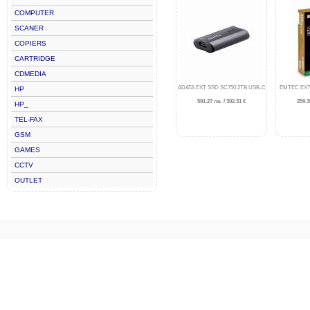
COMPUTER
SCANER
COPIERS
CARTRIDGE
CDMEDIA
ADATA EXT SSD SC750 2TB USB-C
EMTEC EXT
HP
591.27 лв. / 302.31 €
259.3
HP_
TEL-FAX
GSM
GAMES
CCTV
OUTLET