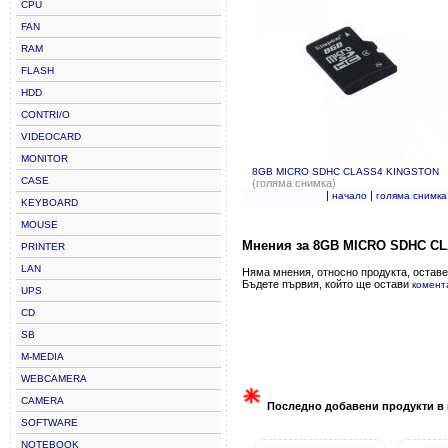
CPU
FAN
RAM
FLASH
HDD
CONTRI/O
VIDEOCARD
MONITOR
8GB MICRO SDHC CLASS4 KINGSTON
CASE
(голяма снимка)
|
|
начало
голяма снимка
KEYBOARD
MOUSE
Мнения за 8GB MICRO SDHC C
PRINTER
LAN
Няма мнения, относно продукта, оставе
Бъдете първия, който ще остави
комент
UPS
CD
SB
M-MEDIA
WEBCAMERA
CAMERA
Последно добавени продукти в 
SOFTWARE
NOTEBOOK