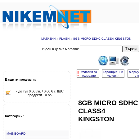
»
»
МАГАЗИН
FLASH
8GB MICRO SDHC CLASS4 KINGSTON
Търси
Търси в целия магазин:
!
Условия за
Гаранционни
Форму
ползване
условия
от
Вашите продукти:
- до тук 0.00 лв. / 0.00 € с ДДС
продукти - 0 бр.
8GB MICRO SDHC
CLASS4
Категории:
KINGSTON
MAINBOARD