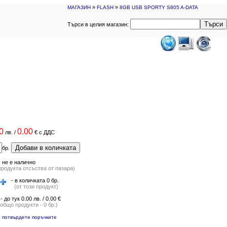
»
»
МАГАЗИН
FLASH
8GB USB SPORTY S805 A-DATA
Търси
Търси в целия магазин:
0
0.00
лв.
/
€
с ДДС
Добави в количката
бр.
-
не е налично
продукта отсъства от пазара)
- в количката 0 бр.
(от този продукт)
- до тук 0.00 лв. / 0.00 €
(общо продукти - 0 бр.)
-
потвърдете поръчките