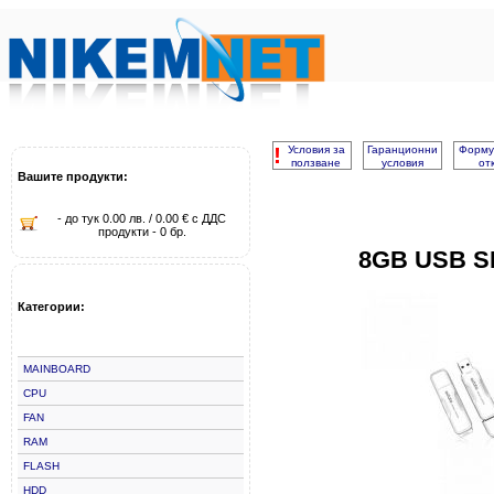
!
Условия за
Гаранционни
Форму
ползване
условия
от
Вашите продукти:
- до тук 0.00 лв. / 0.00 € с ДДС
продукти - 0 бр.
8GB USB S
Категории:
MAINBOARD
CPU
FAN
RAM
FLASH
HDD