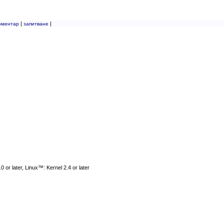
|
|
оментар
запитване
r later, Linux™: Kernel 2.4 or later