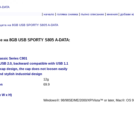
A-DATA
|
|
|
|
|
начало
голяма снимка
пълно описание
мнения
добави к
ицата на 8GB USB SPORTY S805 A-DATA
е на 8GB USB SPORTY S805 A-DATA:
assic Series C801
 USB 2.0, backward compatible with USB 1.1
cap design, the cap does not loosen easily
nd stylish industrial design
12g
on
69.9
x W x H)
Windows®: 98/98SE/ME/2000/XP/Vista™ or later, Mac®: OS 9.0 o