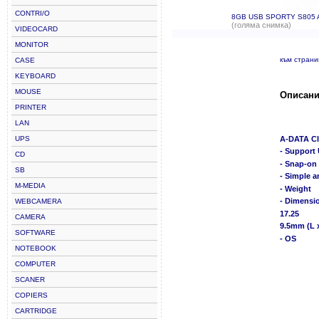
CONTRI/O
8GB USB SPORTY S805 
(голяма снимка)
VIDEOCARD
MONITOR
към стран
CASE
KEYBOARD
MOUSE
Описани
PRINTER
LAN
UPS
A-DATA Cl
- Support
CD
- Snap-on 
SB
- Simple a
M-MEDIA
- Weight
- Dimensi
WEBCAMERA
17.25
CAMERA
9.5mm (L 
SOFTWARE
- OS
NOTEBOOK
COMPUTER
SCANER
COPIERS
CARTRIDGE