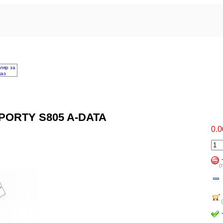
ляр за
каз
PORTY S805 A-DATA
0.0
(