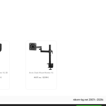
tor X1-3D
Arctic Desk Mount Monitor X1
 €
44.97 лв. / 22.99 €
nikem-bg.net 2007г.-2026г.