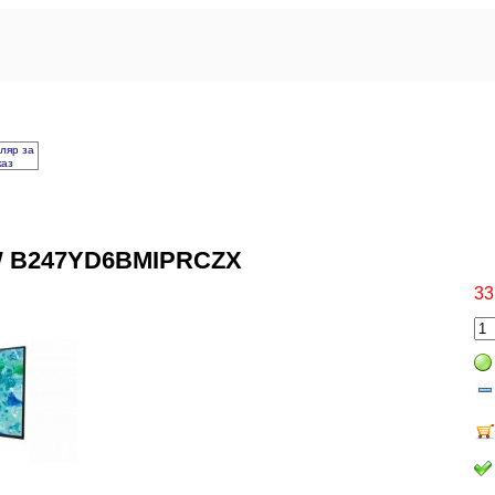
ляр за
каз
W B247YD6BMIPRCZX
33