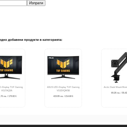
Изпрати
едно добавени продукти в категорията:
-Display TUF Gaming
ASUS LED-Display TUF Gaming
Arctic Desk Mount Moni
VG27AQ5A
VG32VQM5B
69.28 лв. / 35.42
.70 лв. / 179.82 €
419.89 лв. / 214.68 €