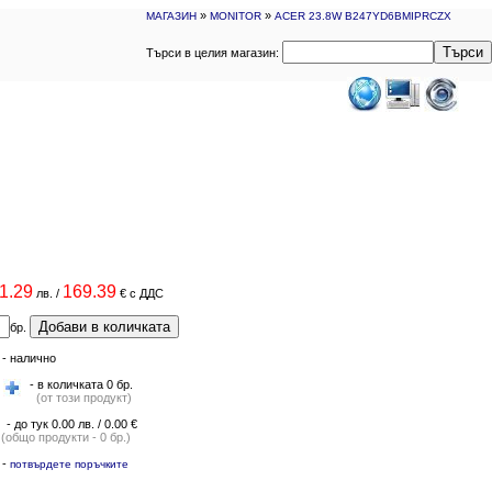
»
»
МАГАЗИН
MONITOR
ACER 23.8W B247YD6BMIPRCZX
Търси
Търси в целия магазин:
1.29
169.39
лв.
/
€
с ДДС
Добави в количката
бр.
-
налично
- в количката 0 бр.
(от този продукт)
- до тук 0.00 лв. / 0.00 €
(общо продукти - 0 бр.)
-
потвърдете поръчките