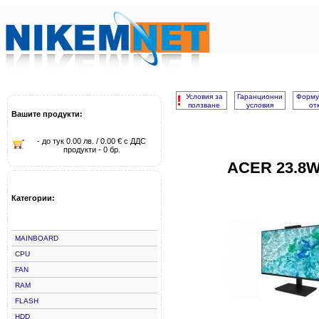
!
Условия за
Гаранционни
Форму
ползване
условия
от
Вашите продукти:
- до тук 0.00 лв. / 0.00 € с ДДС
продукти - 0 бр.
ACER 23.8
Категории:
MAINBOARD
CPU
FAN
RAM
FLASH
HDD