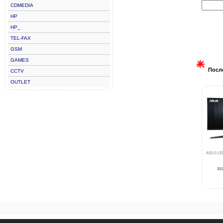
CDMEDIA
HP
HP_
TEL-FAX
GSM
GAMES
Посл
CCTV
OUTLET
ASUS LED
351