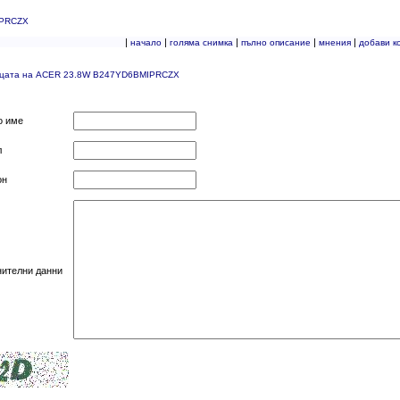
IPRCZX
|
|
|
|
|
начало
голяма снимка
пълно описание
мнения
добави к
ицата на ACER 23.8W B247YD6BMIPRCZX
о име
л
он
нителни данни