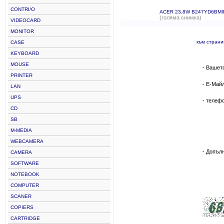
CONTRI/O
ACER 23.8W B247YD6BM
(голяма снимка)
VIDEOCARD
MONITOR
към стран
CASE
KEYBOARD
MOUSE
- Вашет
PRINTER
- Е-Май
LAN
UPS
- телеф
CD
SB
M-MEDIA
WEBCAMERA
- Допъл
CAMERA
SOFTWARE
NOTEBOOK
COMPUTER
SCANER
COPIERS
CARTRIDGE