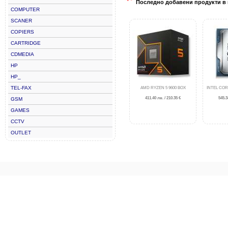
Последно добавени продукти в 
COMPUTER
SCANER
COPIERS
CARTRIDGE
CDMEDIA
HP
HP_
TEL-FAX
AMD RYZEN 5 9600 BOX
INTEL COR
411.40 лв. / 210.35 €
545.3
GSM
GAMES
CCTV
OUTLET