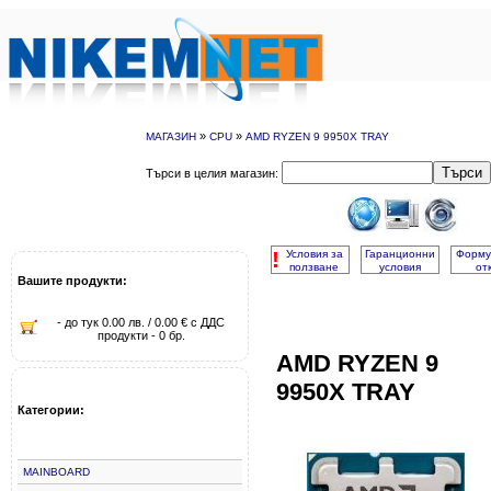
»
»
МАГАЗИН
CPU
AMD RYZEN 9 9950X TRAY
Търси
Търси в целия магазин:
!
Условия за
Гаранционни
Форму
ползване
условия
от
Вашите продукти:
- до тук 0.00 лв. / 0.00 € с ДДС
продукти - 0 бр.
AMD RYZEN 9
9950X TRAY
Категории:
MAINBOARD