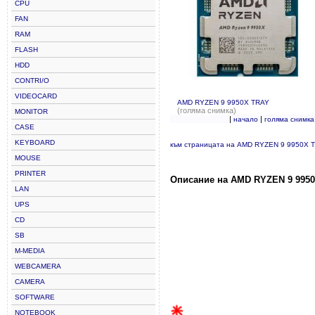
CPU
FAN
RAM
FLASH
HDD
CONTRI/O
VIDEOCARD
AMD RYZEN 9 9950X TRAY
(голяма снимка)
MONITOR
|
|
начало
голяма снимка
CASE
KEYBOARD
към страницата на AMD RYZEN 9 9950X 
MOUSE
PRINTER
Описание на AMD RYZEN 9 9950
LAN
UPS
CD
SB
M-MEDIA
WEBCAMERA
CAMERA
SOFTWARE
NOTEBOOK