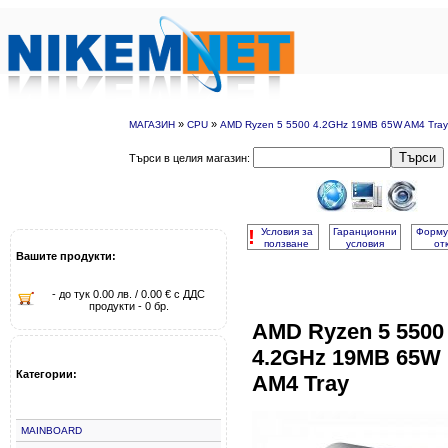
»
»
МАГАЗИН
CPU
AMD Ryzen 5 5500 4.2GHz 19MB 65W AM4 Tray
Търси
Търси в целия магазин:
!
Условия за
Гаранционни
Форму
ползване
условия
от
Вашите продукти:
- до тук 0.00 лв. / 0.00 € с ДДС
продукти - 0 бр.
AMD Ryzen 5 5500
4.2GHz 19MB 65W
Категории:
AM4 Tray
MAINBOARD