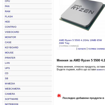
CPU
FAN
RAM
FLASH
HDD
CONTRI/O
VIDEOCARD
MONITOR
AMD Ryzen 5 5500 4.2GHz 19MB 65W
CASE
AM4 Tray
(голяма снимка)
KEYBOARD
|
|
начало
голяма снимка
MOUSE
PRINTER
Мнения за AMD Ryzen 5 5500 4.
LAN
Няма мнения, относно продукта, оставе
UPS
Бъдете първия, който ще остави
комент
CD
SB
M-MEDIA
WEBCAMERA
CAMERA
Последно добавени продукти в 
SOFTWARE
NOTEBOOK