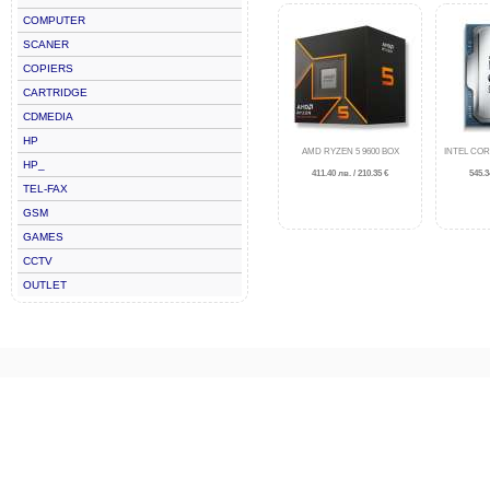
COMPUTER
SCANER
COPIERS
CARTRIDGE
CDMEDIA
HP
AMD RYZEN 5 9600 BOX
INTEL COR
HP_
411.40 лв. / 210.35 €
545.3
TEL-FAX
GSM
GAMES
CCTV
OUTLET