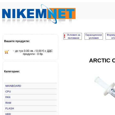
!
Условия за
Гаранционни
Форму
ползване
условия
от
Вашите продукти:
- до тук 0.00 лв. / 0.00 € с ДДС
продукти - 0 бр.
ARCTIC 
Категории:
MAINBOARD
CPU
FAN
RAM
FLASH
HDD