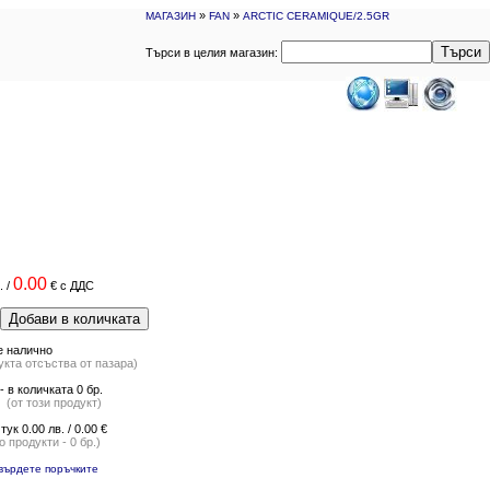
»
»
МАГАЗИН
FAN
ARCTIC CERAMIQUE/2.5GR
Търси
Търси в целия магазин:
0.00
.
/
€
с ДДС
Добави в количката
е налично
укта отсъства от пазара)
 в количката 0 бр.
от този продукт)
 тук 0.00 лв. / 0.00 €
 продукти - 0 бр.)
върдете поръчките