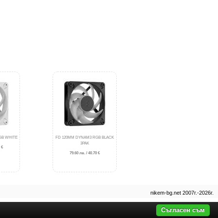
GB WHITE
FD 120MM DYNAM3 RGB BLACK
3PAK
 €
79.60 лв. / 40.70 €
nikem-bg.net 2007г.-2026г.
Съгласен съм