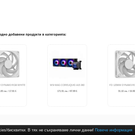
едно добавени продукти в категорията:
M DYNAM3 RGB WHITE
MSI MAG CORELIQUID A15 360
FD 120MM DYNAM3 R
.83 лв. / 17.81 €
171.91 лв. / 87.89 €
31.10 лв. / 15.90
kies/бисквитки. В тях не съхраняваме лични данни!
Повече информация