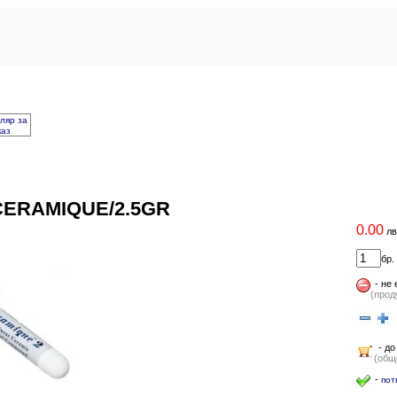
ляр за
каз
CERAMIQUE/2.5GR
0.00
лв
бр.
-
не 
(прод
-
(
- до
(общо
-
пот