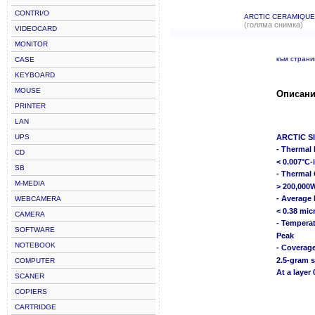
CONTRI/O
ARCTIC CERAMIQUE
(голяма снимка)
VIDEOCARD
MONITOR
към стран
CASE
KEYBOARD
MOUSE
Описани
PRINTER
LAN
UPS
ARCTIC S
- Thermal
CD
< 0.007°C-
SB
- Thermal
M-MEDIA
> 200,000W
- Average 
WEBCAMERA
< 0.38 mic
CAMERA
- Temperat
SOFTWARE
Peak
NOTEBOOK
- Coverag
2.5-gram s
COMPUTER
At a layer
SCANER
COPIERS
CARTRIDGE