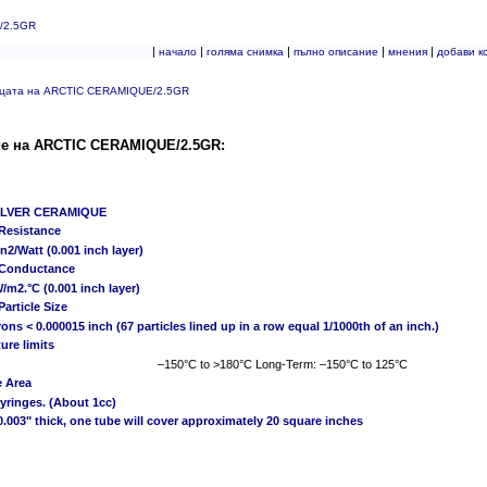
/2.5GR
|
|
|
|
|
начало
голяма снимка
пълно описание
мнения
добави к
ицата на ARCTIC CERAMIQUE/2.5GR
е на ARCTIC CERAMIQUE/2.5GR:
ILVER CERAMIQUE
 Resistance
in2/Watt (0.001 inch layer)
 Conductance
/m2.°C (0.001 inch layer)
Particle Size
rons < 0.000015 inch (67 particles lined up in a row equal 1/1000th of an inch.)
ure limits
–150°C to >180°C Long-Term: –150°C to 125°C
e Area
yringes. (About 1cc)
 0.003" thick, one tube will cover approximately 20 square inches