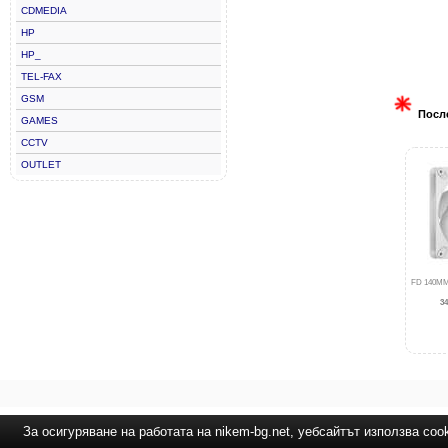
CDMEDIA
HP
HP_
TEL-FAX
GSM
Посл
GAMES
CCTV
OUTLET
FD 140M
34
За осигуряване на работата на nikem-bg.net, уебсайтът използва coo