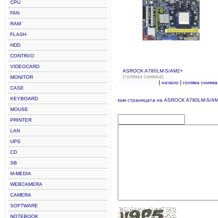
CPU
FAN
RAM
FLASH
HDD
CONTRI/O
VIDEOCARD
ASROCK A780LM-S/AM2+
(голяма снимка)
MONITOR
|
|
начало
голяма снимка
CASE
KEYBOARD
към страницата на ASROCK A780LM-S/A
MOUSE
PRINTER
LAN
UPS
CD
SB
M-MEDIA
WEBCAMERA
CAMERA
SOFTWARE
NOTEBOOK