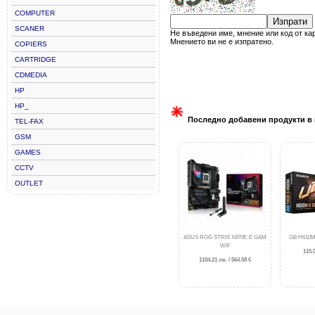
COMPUTER
Изпрати
SCANER
Не въведени име, мнение или код от ка
Мнението ви не е изпратено.
COPIERS
CARTRIDGE
CDMEDIA
HP
HP_
Последно добавени продукти в 
TEL-FAX
GSM
GAMES
CCTV
OUTLET
ASUS ROG STRIX X870E-E GAM
GB H610M
WIF
115.0
1104.21 лв. / 564.58 €