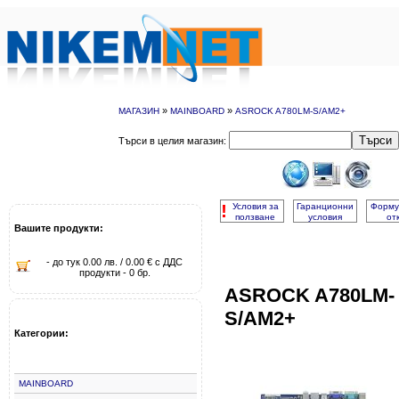
»
»
МАГАЗИН
MAINBOARD
ASROCK A780LM-S/AM2+
Търси
Търси в целия магазин:
!
Условия за
Гаранционни
Форму
ползване
условия
от
Вашите продукти:
- до тук 0.00 лв. / 0.00 € с ДДС
продукти - 0 бр.
ASROCK A780LM-
S/AM2+
Категории:
MAINBOARD