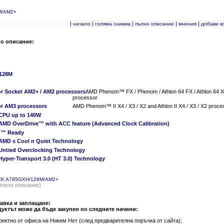
M/AM2+
|
|
|
|
|
начало
голяма снимка
пълно описание
мнения
добави к
ко описание:
128M
or Socket AM2+ / AM2 processors
AMD Phenom™ FX / Phenom / Athlon 64 FX / Athlon 64 X2
processor
or AM3 processors
AMD Phenom™ II X4 / X3 / X2 and Athlon II X4 / X3 / X2 proce
CPU up to 140W
AMD OverDrive™ with ACC feature (Advanced Clock Calibration)
!™ Ready
AMD s Cool n Quiet Technology
Untied Overclocking Technology
Hyper-Transport 3.0 (HT 3.0) Technology
K A785GXH/128M/AM2+
ялото описание)
авка и заплащане:
уктът може да бъде закупен по следните начини:
ректно от офиса на Никем Нет (след предварителна поръчка от сайта);