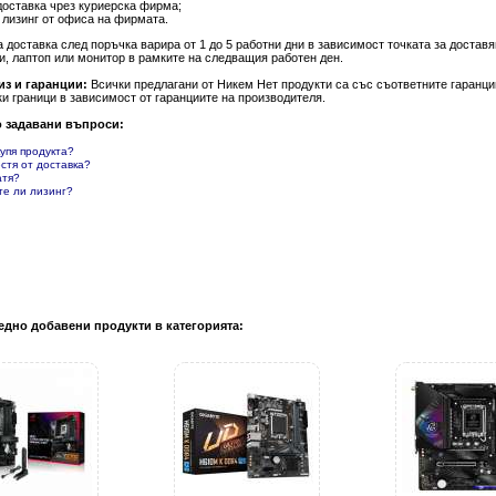
доставка чрез куриерска фирма;
 лизинг от офиса на фирмата.
а доставка след поръчка варира от 1 до 5 работни дни в зависимост точката за доста
и, лаптоп или монитор в рамките на следващия работен ден.
из и гаранции:
Всички предлагани от Никем Нет продукти са със съответните гаранции
и граници в зависимост от гаранциите на производителя.
о задавани въпроси:
купя продукта?
естя от доставка?
атя?
те ли лизинг?
едно добавени продукти в категорията: