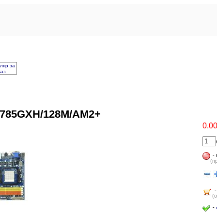
ляр за
каз
785GXH/128M/AM2+
0.0
-
(п
-
(
-