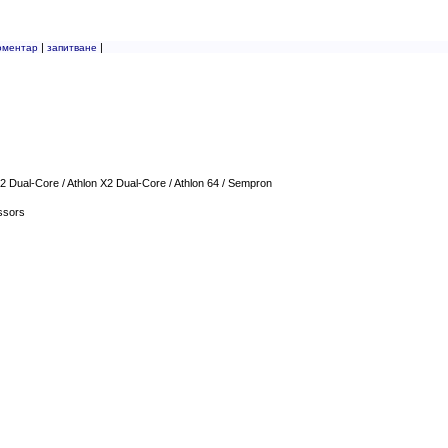
|
|
оментар
запитване
 Dual-Core / Athlon X2 Dual-Core / Athlon 64 / Sempron
ssors