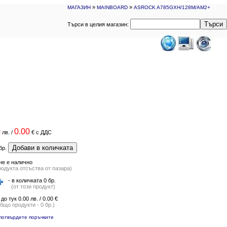
»
»
МАГАЗИН
MAINBOARD
ASROCK A785GXH/128M/AM2+
Търси
Търси в целия магазин:
0
0.00
лв.
/
€
с ДДС
Добави в количката
бр.
не е налично
родукта отсъства от пазара)
- в количката 0 бр.
(от този продукт)
 до тук 0.00 лв. / 0.00 €
общо продукти - 0 бр.)
потвърдете поръчките