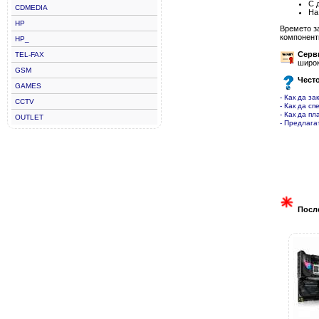
С 
CDMEDIA
На
HP
Времето з
компонент
HP_
Серв
TEL-FAX
широк
GSM
Чест
GAMES
- Как да за
CCTV
- Как да сп
- Как да пл
OUTLET
- Предлага
Посл