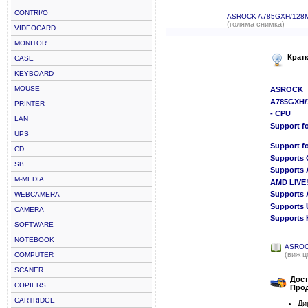
CONTRI/O
ASROCK A785GXH/128
(голяма снимка)
VIDEOCARD
MONITOR
Крат
CASE
KEYBOARD
MOUSE
ASROCK
A785GXH/
PRINTER
- CPU
LAN
Support f
UPS
Support f
CD
Supports 
SB
Supports 
M-MEDIA
AMD LIVE
Supports 
WEBCAMERA
Supports 
CAMERA
Supports 
SOFTWARE
NOTEBOOK
ASROC
(виж ц
COMPUTER
SCANER
Дост
COPIERS
Прод
CARTRIDGE
Ди