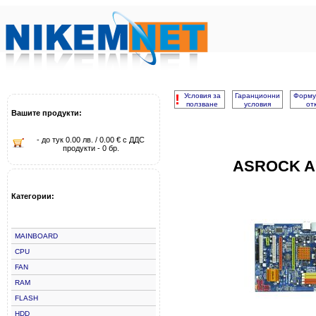
!
Условия за
Гаранционни
Форму
ползване
условия
от
Вашите продукти:
- до тук 0.00 лв. / 0.00 € с ДДС
продукти - 0 бр.
ASROCK A
Категории:
MAINBOARD
CPU
FAN
RAM
FLASH
HDD