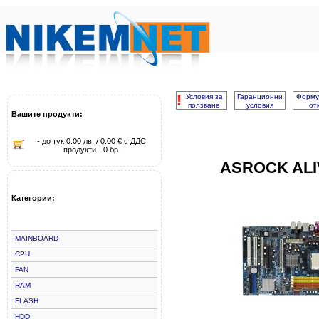
!
Условия за
Гаранционни
Форму
ползване
условия
от
Вашите продукти:
- до тук 0.00 лв. / 0.00 € с ДДС
продукти - 0 бр.
ASROCK ALI
Категории:
MAINBOARD
CPU
FAN
RAM
FLASH
HDD