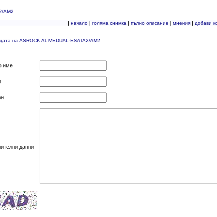
2/AM2
|
|
|
|
|
начало
голяма снимка
пълно описание
мнения
добави к
ицата на ASROCK ALIVEDUAL-ESATA2/AM2
о име
л
он
нителни данни