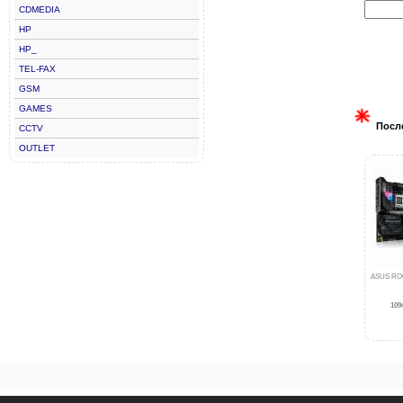
CDMEDIA
HP
HP_
TEL-FAX
GSM
GAMES
Посл
CCTV
OUTLET
ASUS RO
1094