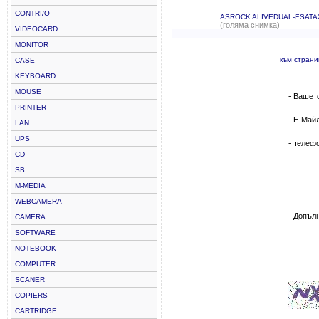
CONTRI/O
ASROCK ALIVEDUAL-ESATA
(голяма снимка)
VIDEOCARD
MONITOR
към стран
CASE
KEYBOARD
MOUSE
- Вашет
PRINTER
- Е-Май
LAN
UPS
- телеф
CD
SB
M-MEDIA
WEBCAMERA
- Допъл
CAMERA
SOFTWARE
NOTEBOOK
COMPUTER
SCANER
COPIERS
CARTRIDGE