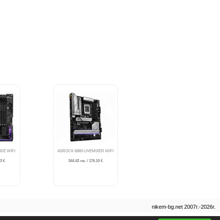
DE WIFI
ASROCK B860 LIVEMIXER WIFI
3 €
344.42 лв. / 176.10 €
nikem-bg.net 2007г.-2026г.