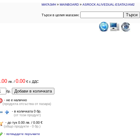
»
»
МАГАЗИН
MAINBOARD
ASROCK ALIVEDUAL-ESATA2/AM2
Търси
Търси в целия магазин:
.00
0.00
лв.
/
€
с ДДС
Добави в количката
бр.
-
не е налично
(продукта отсъства от пазара)
- в количката 0 бр.
(от този продукт)
- до тук 0.00 лв. / 0.00 €
(общо продукти - 0 бр.)
-
потвърдете поръчките