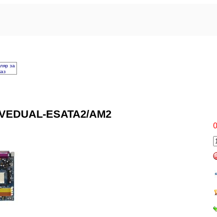
ляр за
каз
VEDUAL-ESATA2/AM2
0