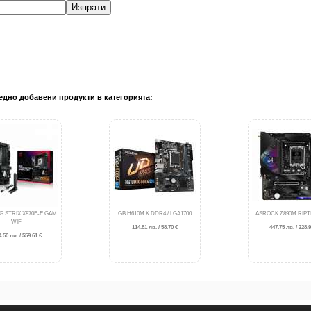
Изпрати
едно добавени продукти в категорията:
G STRIX X870E-E GAM
GB H610M K DDR4 / LGA1700
ASROCK Z890M RIPTI
WIF
114.81 лв. / 58.70 €
447.75 лв. / 228.9
.50 лв. / 559.61 €