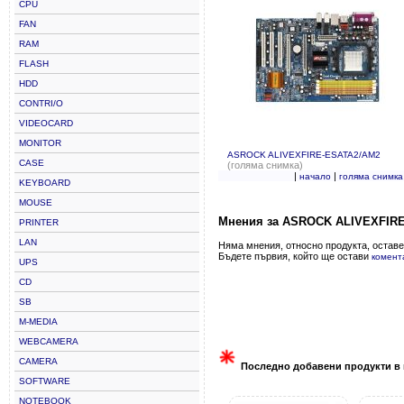
CPU
FAN
RAM
FLASH
HDD
CONTRI/O
VIDEOCARD
MONITOR
ASROCK ALIVEXFIRE-ESATA2/AM2
CASE
(голяма снимка)
|
|
начало
голяма снимка
KEYBOARD
MOUSE
Мнения за ASROCK ALIVEXFIR
PRINTER
LAN
Няма мнения, относно продукта, оставе
Бъдете първия, който ще остави
комент
UPS
CD
SB
M-MEDIA
WEBCAMERA
CAMERA
Последно добавени продукти в 
SOFTWARE
NOTEBOOK