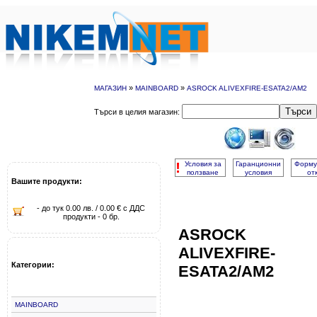
»
»
МАГАЗИН
MAINBOARD
ASROCK ALIVEXFIRE-ESATA2/AM2
Търси
Търси в целия магазин:
!
Условия за
Гаранционни
Форму
ползване
условия
от
Вашите продукти:
- до тук 0.00 лв. / 0.00 € с ДДС
продукти - 0 бр.
ASROCK
ALIVEXFIRE-
Категории:
ESATA2/AM2
MAINBOARD