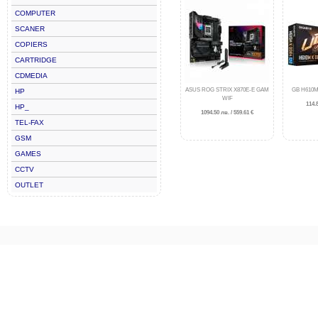
COMPUTER
SCANER
COPIERS
CARTRIDGE
CDMEDIA
ASUS ROG STRIX X870E-E GAM
GB H610M
HP
WIF
114.8
HP_
1094.50 лв. / 559.61 €
TEL-FAX
GSM
GAMES
CCTV
OUTLET