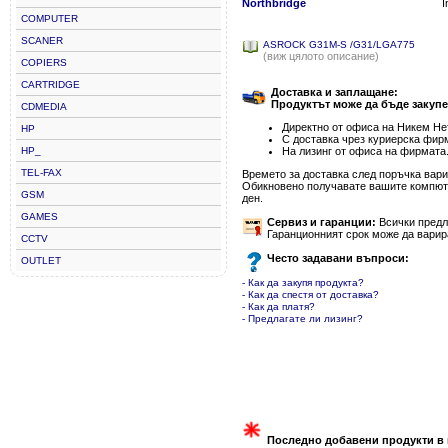
Northbridge
I
COMPUTER
SCANER
ASROCK G31M-S /G31/LGA775
(виж цялото описание)
COPIERS
CARTRIDGE
Доставка и заплащане:
Продуктът може да бъде закупе
CDMEDIA
Директно от офиса на Никем Нет
HP
С доставка чрез куриерска фир
HP_
На лизинг от офиса на фирмата
TEL-FAX
Времето за доставка след поръчка варир
Обикновено получавате вашите компютъ
GSM
ден.
GAMES
Сервиз и гаранции:
Всички предла
Гаранционният срок може да варир
CCTV
Често задавани въпроси:
OUTLET
- Как да закупя продукта?
- Как да спестя от доставка?
- Как да платя?
- Предлагате ли лизинг?
Последно добавени продукти в 