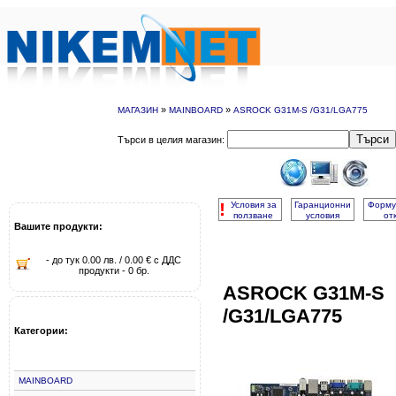
»
»
МАГАЗИН
MAINBOARD
ASROCK G31M-S /G31/LGA775
Търси
Търси в целия магазин:
!
Условия за
Гаранционни
Форму
ползване
условия
от
Вашите продукти:
- до тук 0.00 лв. / 0.00 € с ДДС
продукти - 0 бр.
ASROCK G31M-S
/G31/LGA775
Категории:
MAINBOARD