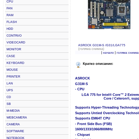
CPU
FAN
RAM
FLASH
HDD
CONTRI/O
VIDEOCARD
ASROCK G31M-S /G31/LGA775
(голяма снимка)
MONITOR
|
|
начало
голяма снимка
CASE
KEYBOARD
Кратко описание:
MOUSE
PRINTER
ASROCK
LAN
G31M-S
- CPU
UPS
LGA 775 for Intel® Core™ 2 Extrem
CD
Core / Celeron®, sup
SB
Supports Hyper-Threading Technology
M-MEDIA
Supports Untied Overclocking Techno
WEBCAMERA
Supports EM64T CPU
- Front Side Bus (FSB)
CAMERA
1600/1333/1066/800MHz
SOFTWARE
- Chipset
NOTEBOOK