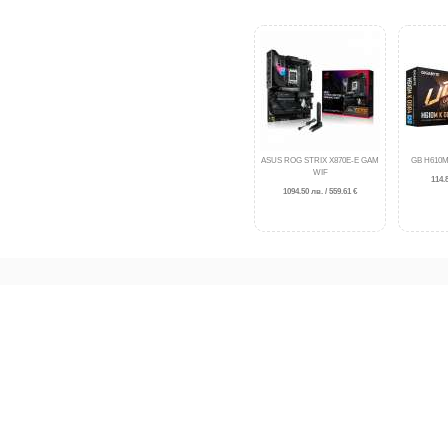
ASUS ROG STRIX X870E-E GAM
GB H610M
WIF
114.8
1094.50 лв. / 559.61 €