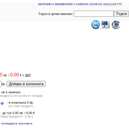
»
»
МАГАЗИН
MAINBOARD
ASROCK G31M-VS /G31/LGA775
Търси
Търси в целия магазин:
0
0.00
лв.
/
€
с ДДС
Добави в количката
бр.
-
не е налично
продукта отсъства от пазара)
- в количката 0 бр.
(от този продукт)
- до тук 0.00 лв. / 0.00 €
(общо продукти - 0 бр.)
-
потвърдете поръчките