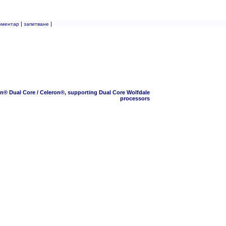
|
|
оментар
запитване
n® Dual Core / Celeron®, supporting Dual Core Wolfdale
processors