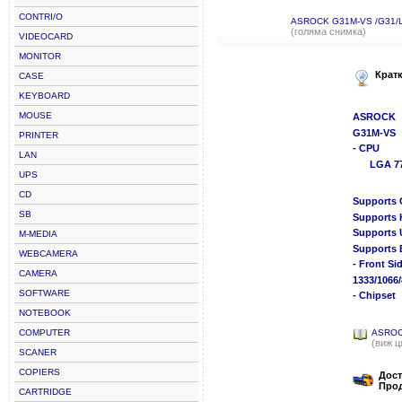
CONTRI/O
ASROCK G31M-VS /G31/
(голяма снимка)
VIDEOCARD
MONITOR
Крат
CASE
KEYBOARD
MOUSE
ASROCK
G31M-VS
PRINTER
- CPU
LAN
LGA 77
UPS
CD
Supports 
SB
Supports 
Supports 
M-MEDIA
Supports
WEBCAMERA
- Front Si
CAMERA
1333/1066
SOFTWARE
- Chipset
NOTEBOOK
COMPUTER
ASROC
(виж ц
SCANER
COPIERS
Дост
Прод
CARTRIDGE