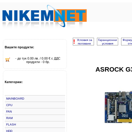
!
Условия за
Гаранционни
Форму
ползване
условия
от
Вашите продукти:
- до тук 0.00 лв. / 0.00 € с ДДС
продукти - 0 бр.
ASROCK G3
Категории:
MAINBOARD
CPU
FAN
RAM
FLASH
HDD