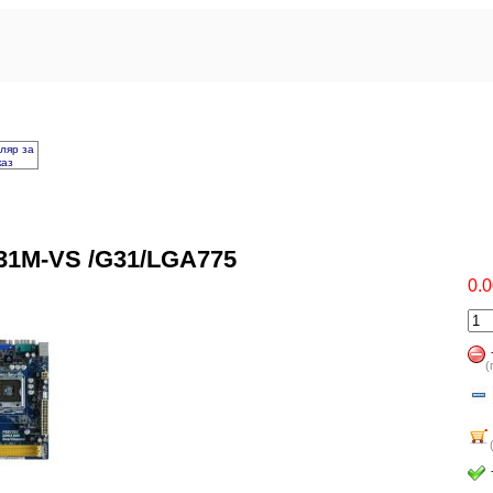
ляр за
каз
1M-VS /G31/LGA775
0.0
(