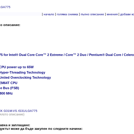
LGA775
|
|
|
|
|
начало
голяма снимка
пълно описание
мнения
добави к
ко описание:
5 for Intel® Dual Core Core™ 2 Extreme / Core™ 2 Duo / Pentium® Dual Core / Celero
CPU power up to 65W
Hyper-Threading Technology
Untied Overclocking Technology
 EM64T CPU
de Bus (FSB)
/800 MHz
K G31M-VS /G31/LGA775
ялото описание)
авка и заплащане:
уктът може да бъде закупен по следните начини: