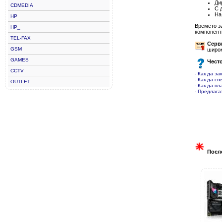
Ди
CDMEDIA
С 
На
HP
Времето з
HP_
компонент
TEL-FAX
Серв
GSM
широк
GAMES
Чест
CCTV
- Как да за
- Как да сп
OUTLET
- Как да пл
- Предлага
Посл