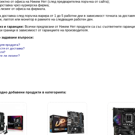
ректно от офиса на Никем Нет (след предварителна поръчка от сайта);
доставка чрез куриерска фирма;
 лизинг от офиса на фирмата.
а доставка след поръчка варира от 1 до 5 работни дни в зависимост точката за доста
и, лаптоп или монитор в рамките на следващия работен ден.
из и гаранции:
Всички предлагани от Никем Нет продукти са със съответните гаранции
и граници в зависимост от гаранциите на производителя.
о задавани въпроси:
купя продукта?
естя от доставка?
атя?
те ли лизинг?
едно добавени продукти в категорията: