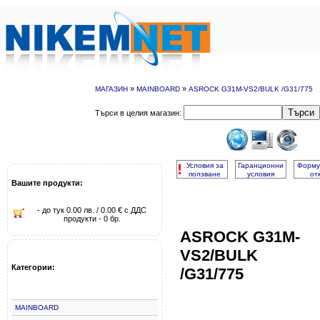
»
»
МАГАЗИН
MAINBOARD
ASROCK G31M-VS2/BULK /G31/775
Търси
Търси в целия магазин:
!
Условия за
Гаранционни
Форму
ползване
условия
от
Вашите продукти:
- до тук 0.00 лв. / 0.00 € с ДДС
продукти - 0 бр.
ASROCK G31M-
VS2/BULK
Категории:
/G31/775
MAINBOARD