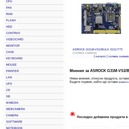
CPU
FAN
RAM
FLASH
HDD
CONTRI/O
VIDEOCARD
MONITOR
ASROCK G31M-VS2/BULK /G31/775
CASE
(голяма снимка)
|
|
начало
голяма снимка
KEYBOARD
MOUSE
Мнения за ASROCK G31M-VS2/B
PRINTER
LAN
Няма мнения, относно продукта, оставе
Бъдете първия, който ще остави
комент
UPS
CD
SB
M-MEDIA
WEBCAMERA
CAMERA
Последно добавени продукти в 
SOFTWARE
NOTEBOOK