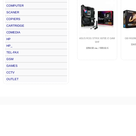
COMPUTER
SCANER
COPIERS
CARTRIDGE
CDMEDIA
ASUS ROG STRIX X870E-E GAM
GB H610M
HP
WIF
114.8
HP_
1094.50 лв. / 559.61 €
TEL-FAX
GSM
GAMES
CCTV
OUTLET