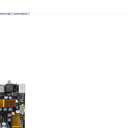
|
|
оментар
запитване