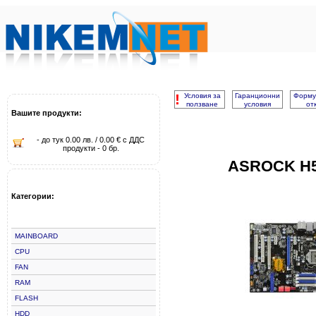
!
Условия за
Гаранционни
Форму
ползване
условия
от
Вашите продукти:
- до тук 0.00 лв. / 0.00 € с ДДС
продукти - 0 бр.
ASROCK H5
Категории:
MAINBOARD
CPU
FAN
RAM
FLASH
HDD