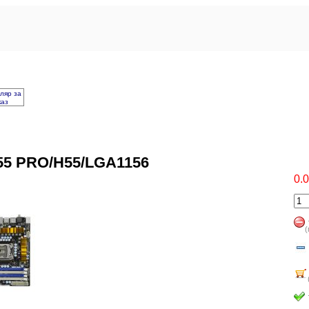
ляр за
каз
5 PRO/H55/LGA1156
0.
(