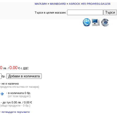
»
»
МАГАЗИН
MAINBOARD
ASROCK H55 PRO/H55/LGA1156
Търси
Търси в целия магазин:
00
0.00
лв.
/
€
с ДДС
Добави в количката
бр.
-
не е налично
продукта отсъства от пазара)
- в количката 0 бр.
(от този продукт)
- до тук 0.00 лв. / 0.00 €
(общо продукти - 0 бр.)
-
потвърдете поръчките