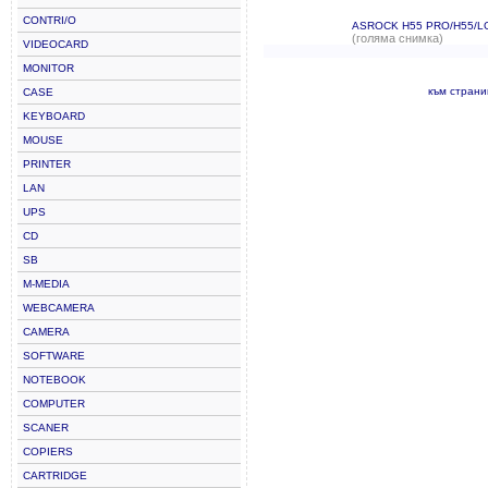
CONTRI/O
ASROCK H55 PRO/H55/L
(голяма снимка)
VIDEOCARD
MONITOR
към стран
CASE
KEYBOARD
MOUSE
PRINTER
LAN
UPS
CD
SB
M-MEDIA
WEBCAMERA
CAMERA
SOFTWARE
NOTEBOOK
COMPUTER
SCANER
COPIERS
CARTRIDGE