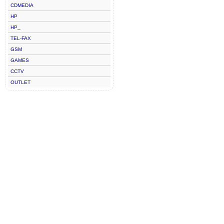
CDMEDIA
HP
HP_
TEL-FAX
GSM
GAMES
CCTV
OUTLET