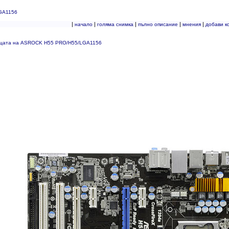
GA1156
|
|
|
|
|
начало
голяма снимка
пълно описание
мнения
добави к
ицата на ASROCK H55 PRO/H55/LGA1156