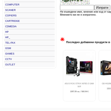
COMPUTER
Изпрати
SCANER
Не въведени име, мнение или код от ка
Мнението ви не е изпратено.
COPIERS
CARTRIDGE
CDMEDIA
HP
HP_
Последно добавени продукти в 
TEL-FAX
GSM
GAMES
CCTV
OUTLET
ASUS ROG STRIX X870E-E GAM
GB H610M
WIF
115.0
1097.09 лв. / 560.94 €