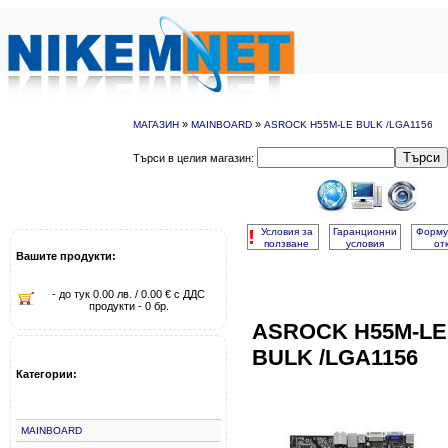
»
»
МАГАЗИН
MAINBOARD
ASROCK H55M-LE BULK /LGA1156
Търси
Търси в целия магазин:
!
Условия за
Гаранционни
Форму
ползване
условия
от
Вашите продукти:
- до тук 0.00 лв. / 0.00 € с ДДС
продукти - 0 бр.
ASROCK H55M-LE
BULK /LGA1156
Категории:
MAINBOARD