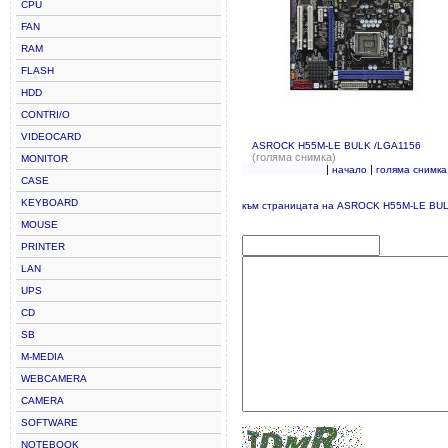
CPU
FAN
RAM
FLASH
HDD
CONTRI/O
VIDEOCARD
ASROCK H55M-LE BULK /LGA1156
(голяма снимка)
MONITOR
|
|
начало
голяма снимка
CASE
KEYBOARD
към страницата на ASROCK H55M-LE BU
MOUSE
PRINTER
LAN
UPS
CD
SB
M-MEDIA
WEBCAMERA
CAMERA
SOFTWARE
NOTEBOOK