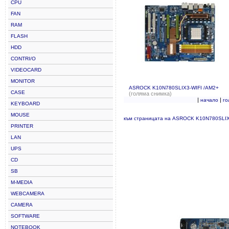
CPU
FAN
RAM
FLASH
HDD
CONTRI/O
VIDEOCARD
MONITOR
ASROCK K10N780SLIX3-WIFI /AM2+
CASE
(голяма снимка)
|
|
начало
го
KEYBOARD
MOUSE
към страницата на ASROCK K10N780SLIX
PRINTER
LAN
UPS
CD
SB
M-MEDIA
WEBCAMERA
CAMERA
SOFTWARE
NOTEBOOK