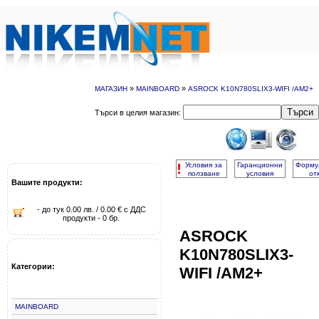
»
»
МАГАЗИН
MAINBOARD
ASROCK K10N780SLIX3-WIFI /AM2+
Търси
Търси в целия магазин:
!
Условия за
Гаранционни
Форму
ползване
условия
от
Вашите продукти:
- до тук 0.00 лв. / 0.00 € с ДДС
продукти - 0 бр.
ASROCK
K10N780SLIX3-
Категории:
WIFI /AM2+
MAINBOARD