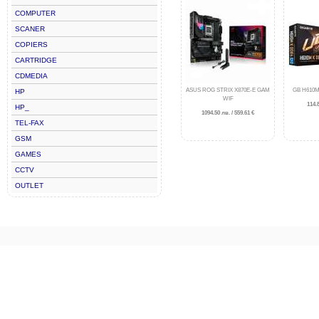
COMPUTER
SCANER
COPIERS
CARTRIDGE
CDMEDIA
ASUS ROG STRIX X870E-E GAM
GB H610M
HP
WIF
114.8
HP_
1094.50 лв. / 559.61 €
TEL-FAX
GSM
GAMES
CCTV
OUTLET