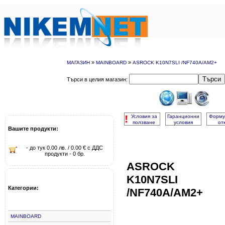
»
»
МАГАЗИН
MAINBOARD
ASROCK K10N7SLI /NF740A/AM2+
Търси
Търси в целия магазин:
!
Условия за
Гаранционни
Форму
ползване
условия
от
Вашите продукти:
- до тук 0.00 лв. / 0.00 € с ДДС
продукти - 0 бр.
ASROCK
K10N7SLI
Категории:
/NF740A/AM2+
MAINBOARD