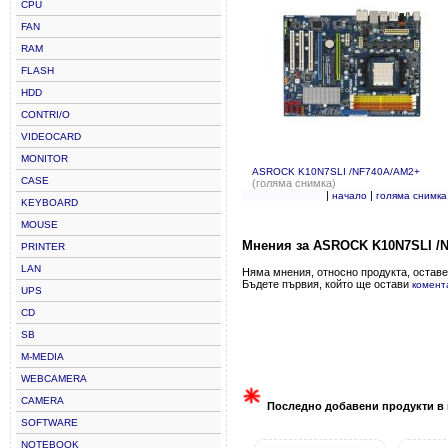
CPU
FAN
RAM
FLASH
HDD
CONTRI/O
VIDEOCARD
MONITOR
ASROCK K10N7SLI /NF740A/AM2+
CASE
(голяма снимка)
|
|
начало
голяма снимка
KEYBOARD
MOUSE
Мнения за ASROCK K10N7SLI /
PRINTER
LAN
Няма мнения, относно продукта, оставе
Бъдете първия, който ще остави
комент
UPS
CD
SB
M-MEDIA
WEBCAMERA
CAMERA
Последно добавени продукти в 
SOFTWARE
NOTEBOOK