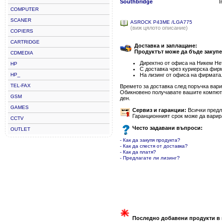
Southbridge
I
COMPUTER
SCANER
ASROCK P43ME /LGA775
(виж цялото описание)
COPIERS
CARTRIDGE
Доставка и заплащане:
Продуктът може да бъде закупе
CDMEDIA
Директно от офиса на Никем Нет
HP
С доставка чрез куриерска фир
HP_
На лизинг от офиса на фирмата
TEL-FAX
Времето за доставка след поръчка варир
Обикновено получавате вашите компютъ
GSM
ден.
GAMES
Сервиз и гаранции:
Всички предла
Гаранционният срок може да варир
CCTV
Често задавани въпроси:
OUTLET
- Как да закупя продукта?
- Как да спестя от доставка?
- Как да платя?
- Предлагате ли лизинг?
Последно добавени продукти в 