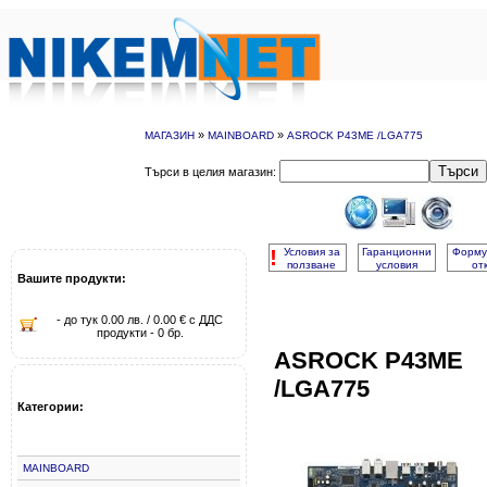
»
»
МАГАЗИН
MAINBOARD
ASROCK P43ME /LGA775
Търси
Търси в целия магазин:
!
Условия за
Гаранционни
Форму
ползване
условия
от
Вашите продукти:
- до тук 0.00 лв. / 0.00 € с ДДС
продукти - 0 бр.
ASROCK P43ME
/LGA775
Категории:
MAINBOARD