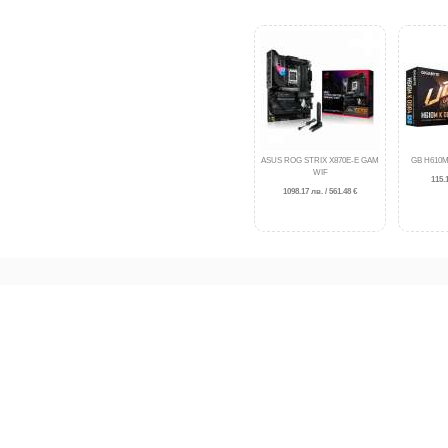
ASUS ROG STRIX X870E-E GAM
GB H610M
WIF
115.1
1098.17 лв. / 561.48 €