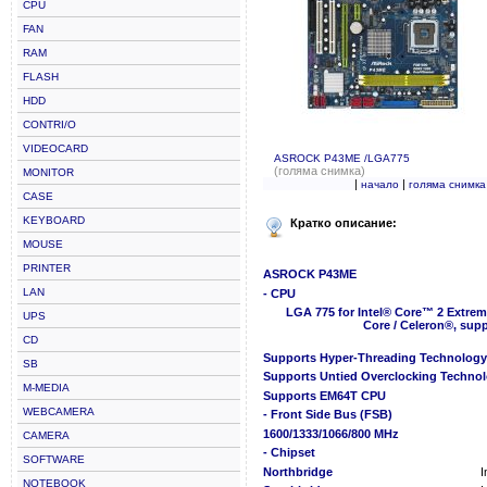
CPU
FAN
RAM
FLASH
HDD
CONTRI/O
VIDEOCARD
ASROCK P43ME /LGA775
(голяма снимка)
MONITOR
|
|
начало
голяма снимка
CASE
KEYBOARD
Кратко описание:
MOUSE
PRINTER
ASROCK P43ME
LAN
- CPU
LGA 775 for Intel® Core™ 2 Extrem
UPS
Core / Celeron®, sup
CD
Supports Hyper-Threading Technology
SB
Supports Untied Overclocking Techno
M-MEDIA
Supports EM64T CPU
WEBCAMERA
- Front Side Bus (FSB)
1600/1333/1066/800 MHz
CAMERA
- Chipset
SOFTWARE
Northbridge
I
NOTEBOOK