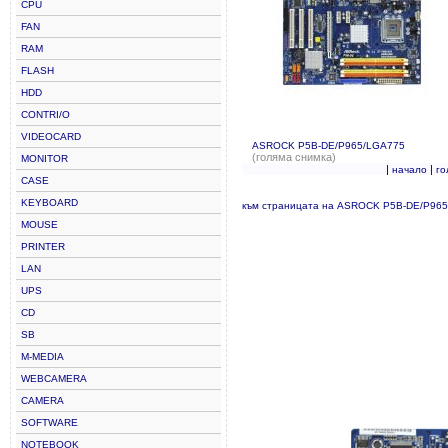
CPU
FAN
RAM
FLASH
HDD
CONTRI/O
VIDEOCARD
ASROCK P5B-DE/P965/LGA775
(голяма снимка)
MONITOR
|
|
начало
го
CASE
KEYBOARD
към страницата на ASROCK P5B-DE/P96
MOUSE
PRINTER
LAN
UPS
CD
SB
M-MEDIA
WEBCAMERA
CAMERA
SOFTWARE
NOTEBOOK