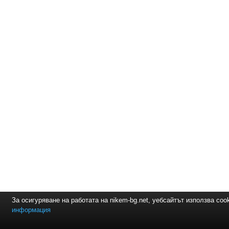
За осигуряване на работата на nikem-bg.net, уебсайтът използва coo
информация