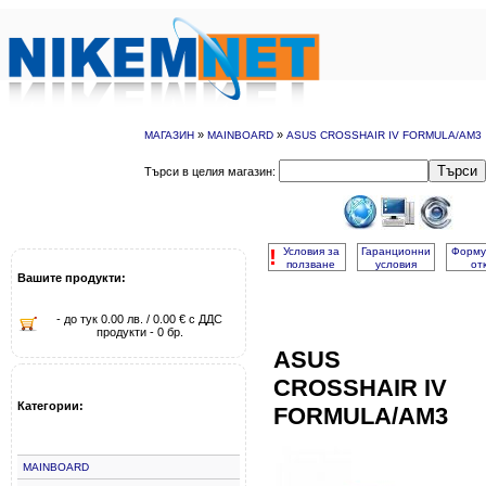
»
»
МАГАЗИН
MAINBOARD
ASUS CROSSHAIR IV FORMULA/AM3
Търси
Търси в целия магазин:
!
Условия за
Гаранционни
Форму
ползване
условия
от
Вашите продукти:
- до тук 0.00 лв. / 0.00 € с ДДС
продукти - 0 бр.
ASUS
CROSSHAIR IV
Категории:
FORMULA/AM3
MAINBOARD