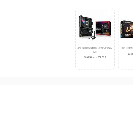
ASUS ROG STRIX X870E-E GAM
GB H610M
WIF
114.8
1094.50 лв. / 559.61 €