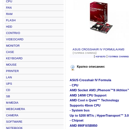
CPU
FAN
RAM
FLASH
HDD
CONTRI/O
VIDEOCARD
MONITOR
ASUS CROSSHAIR IV FORMULA/AM3
CASE
(голяма снимка)
|
|
начало
голяма снимка
KEYBOARD
MOUSE
Кратко описание:
PRINTER
LAN
ASUS Crosshair IV Formula
UPS
- CPU
CD
AMD Socket AM3 ;Phenom™II /Athlon™I
AMD 140W CPU Support
SB
AMD Cool n Quiet™ Technology
M-MEDIA
Supports 45nm CPU
WEBCAMERA
- System bus
CAMERA
Up to 5200 MT/s ; HyperTransport™ 3.0
- Chipset
SOFTWARE
AMD 890FX/SB850
NOTEBOOK