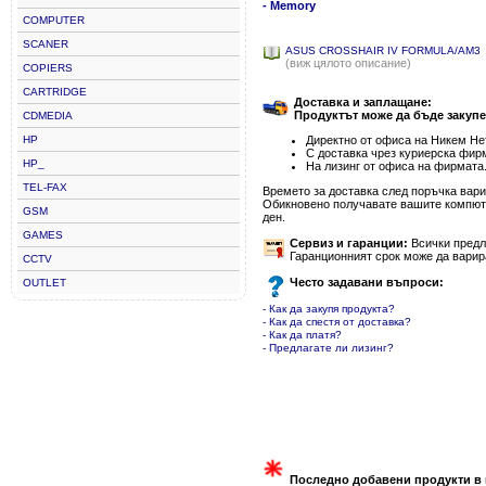
- Memory
COMPUTER
SCANER
ASUS CROSSHAIR IV FORMULA/AM3
(виж цялото описание)
COPIERS
CARTRIDGE
Доставка и заплащане:
Продуктът може да бъде закупе
CDMEDIA
HP
Директно от офиса на Никем Нет
С доставка чрез куриерска фир
HP_
На лизинг от офиса на фирмата
TEL-FAX
Времето за доставка след поръчка варир
Обикновено получавате вашите компютъ
GSM
ден.
GAMES
Сервиз и гаранции:
Всички предла
Гаранционният срок може да варир
CCTV
Често задавани въпроси:
OUTLET
- Как да закупя продукта?
- Как да спестя от доставка?
- Как да платя?
- Предлагате ли лизинг?
Последно добавени продукти в 