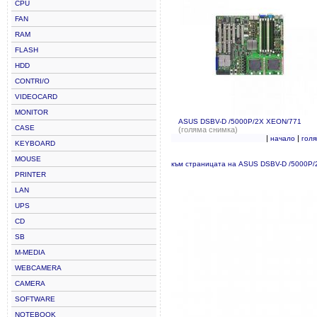
CPU
FAN
RAM
FLASH
HDD
CONTRI/O
VIDEOCARD
MONITOR
ASUS DSBV-D /5000P/2X XEON/771
CASE
(голяма снимка)
|
|
начало
гол
KEYBOARD
MOUSE
към страницата на ASUS DSBV-D /5000P
PRINTER
LAN
UPS
CD
SB
M-MEDIA
WEBCAMERA
CAMERA
SOFTWARE
NOTEBOOK