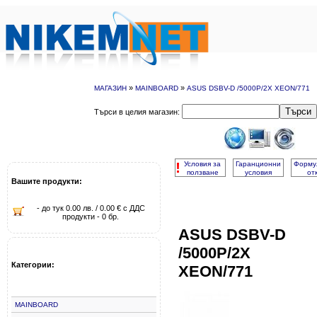
»
»
МАГАЗИН
MAINBOARD
ASUS DSBV-D /5000P/2X XEON/771
Търси
Търси в целия магазин:
!
Условия за
Гаранционни
Форму
ползване
условия
от
Вашите продукти:
- до тук 0.00 лв. / 0.00 € с ДДС
продукти - 0 бр.
ASUS DSBV-D
/5000P/2X
Категории:
XEON/771
MAINBOARD