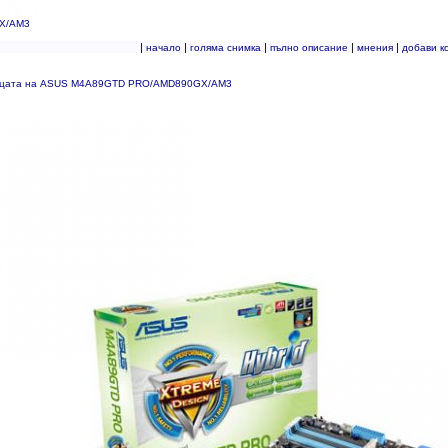
X/AM3
|
|
|
|
|
начало
голяма снимка
пълно описание
мнения
добави к
ицата на ASUS M4A89GTD PRO/AMD890GX/AM3