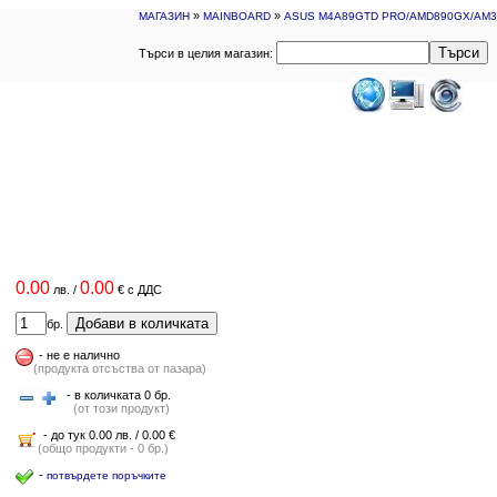
»
»
МАГАЗИН
MAINBOARD
ASUS M4A89GTD PRO/AMD890GX/AM3
Търси
Търси в целия магазин:
0.00
0.00
лв.
/
€
с ДДС
Добави в количката
бр.
-
не е налично
(продукта отсъства от пазара)
- в количката 0 бр.
(от този продукт)
- до тук 0.00 лв. / 0.00 €
(общо продукти - 0 бр.)
-
потвърдете поръчките