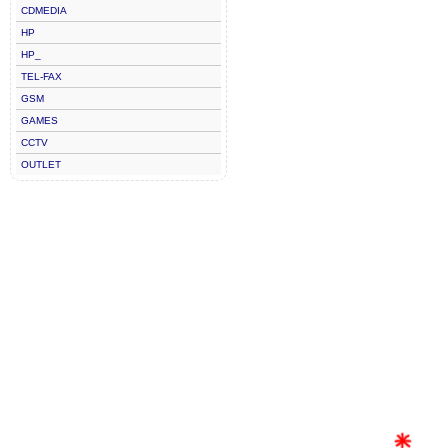
CDMEDIA
HP
HP_
TEL-FAX
GSM
GAMES
CCTV
OUTLET