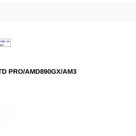
ляр за
каз
TD PRO/AMD890GX/AM3