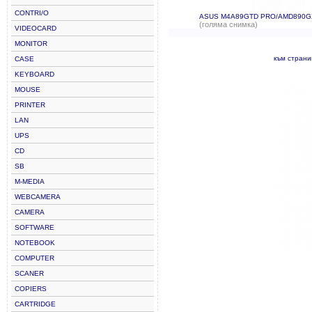
CONTRI/O
ASUS M4A89GTD PRO/AMD890G
(голяма снимка)
VIDEOCARD
MONITOR
към стран
CASE
KEYBOARD
MOUSE
PRINTER
LAN
UPS
CD
SB
M-MEDIA
WEBCAMERA
CAMERA
SOFTWARE
NOTEBOOK
COMPUTER
SCANER
COPIERS
CARTRIDGE