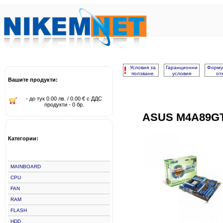
!
Условия за
Гаранционни
Форму
ползване
условия
от
Вашите продукти:
- до тук 0.00 лв. / 0.00 € с ДДС
продукти - 0 бр.
ASUS M4A89G
Категории:
MAINBOARD
CPU
FAN
RAM
FLASH
HDD