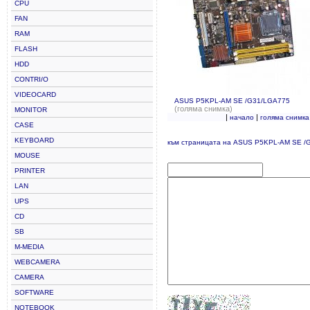
CPU
FAN
RAM
FLASH
HDD
CONTRI/O
VIDEOCARD
ASUS P5KPL-AM SE /G31/LGA775
(голяма снимка)
MONITOR
|
|
начало
голяма снимка
CASE
KEYBOARD
към страницата на ASUS P5KPL-AM SE /
MOUSE
PRINTER
LAN
UPS
CD
SB
M-MEDIA
WEBCAMERA
CAMERA
SOFTWARE
NOTEBOOK