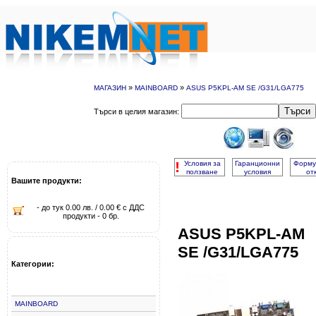
»
»
МАГАЗИН
MAINBOARD
ASUS P5KPL-AM SE /G31/LGA775
Търси
Търси в целия магазин:
!
Условия за
Гаранционни
Форму
ползване
условия
от
Вашите продукти:
- до тук 0.00 лв. / 0.00 € с ДДС
продукти - 0 бр.
ASUS P5KPL-AM
SE /G31/LGA775
Категории:
MAINBOARD