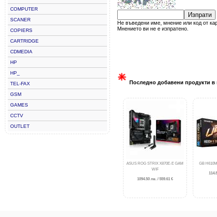
COMPUTER
Изпрати
SCANER
Не въведени име, мнение или код от ка
Мнението ви не е изпратено.
COPIERS
CARTRIDGE
CDMEDIA
HP
HP_
Последно добавени продукти в 
TEL-FAX
GSM
GAMES
CCTV
OUTLET
ASUS ROG STRIX X870E-E GAM
GB H610M
WIF
114.8
1094.50 лв. / 559.61 €