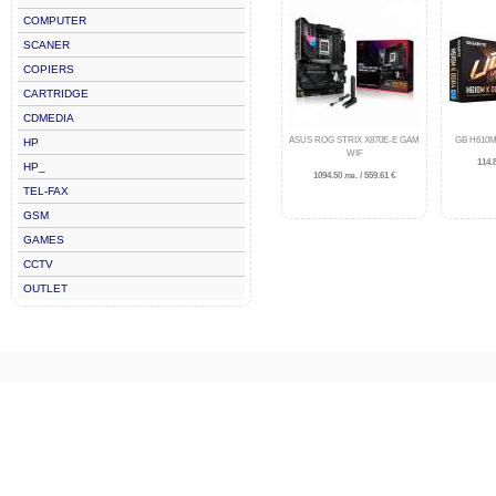
COMPUTER
SCANER
COPIERS
CARTRIDGE
CDMEDIA
ASUS ROG STRIX X870E-E GAM
GB H610M
HP
WIF
114.8
HP_
1094.50 лв. / 559.61 €
TEL-FAX
GSM
GAMES
CCTV
OUTLET