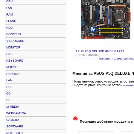
CPU
FAN
RAM
FLASH
HDD
CONTRI/O
VIDEOCARD
MONITOR
ASUS P5Q DELUXE /P45/LGA775
CASE
(голяма снимка)
|
|
начало
голяма снимка
KEYBOARD
MOUSE
Мнения за ASUS P5Q DELUXE /
PRINTER
LAN
Няма мнения, относно продукта, оставе
Бъдете първия, който ще остави
комент
UPS
CD
SB
M-MEDIA
WEBCAMERA
CAMERA
Последно добавени продукти в 
SOFTWARE
NOTEBOOK