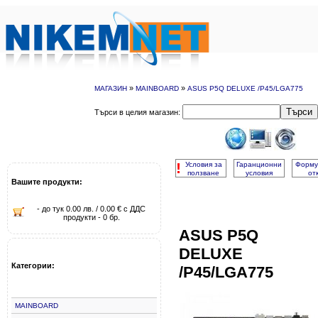
»
»
МАГАЗИН
MAINBOARD
ASUS P5Q DELUXE /P45/LGA775
Търси
Търси в целия магазин:
!
Условия за
Гаранционни
Форму
ползване
условия
от
Вашите продукти:
- до тук 0.00 лв. / 0.00 € с ДДС
продукти - 0 бр.
ASUS P5Q
DELUXE
Категории:
/P45/LGA775
MAINBOARD