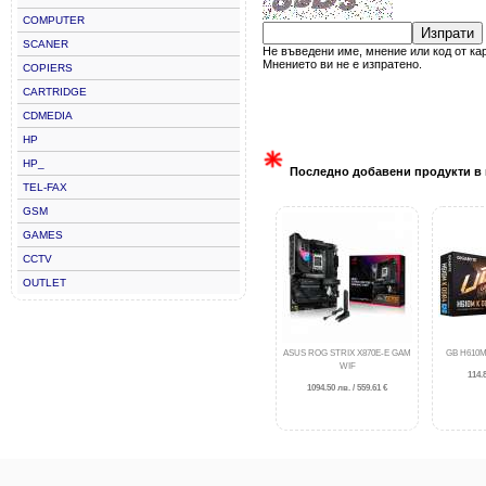
COMPUTER
Изпрати
SCANER
Не въведени име, мнение или код от ка
Мнението ви не е изпратено.
COPIERS
CARTRIDGE
CDMEDIA
HP
HP_
Последно добавени продукти в 
TEL-FAX
GSM
GAMES
CCTV
OUTLET
ASUS ROG STRIX X870E-E GAM
GB H610M
WIF
114.8
1094.50 лв. / 559.61 €