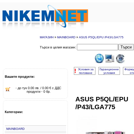
»
»
МАГАЗИН
MAINBOARD
ASUS P5QL/EPU /P43/LGA775
Търси
Търси в целия магазин:
!
Условия за
Гаранционни
Форму
ползване
условия
от
Вашите продукти:
- до тук 0.00 лв. / 0.00 € с ДДС
продукти - 0 бр.
ASUS P5QL/EPU
/P43/LGA775
Категории:
MAINBOARD