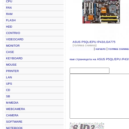
CPU
FAN
RAM
FLASH
HDD
CONTRI/O
VIDEOCARD
ASUS P5QL/EPU /P43/LGA775
(голяма снимка)
MONITOR
|
|
начало
голяма снимка
CASE
KEYBOARD
към страницата на ASUS P5QL/EPU /P43
MOUSE
PRINTER
LAN
UPS
CD
SB
M-MEDIA
WEBCAMERA
CAMERA
SOFTWARE
NOTEBOOK