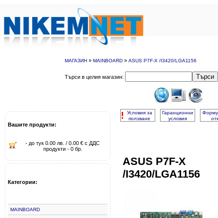
»
»
МАГАЗИН
MAINBOARD
ASUS P7F-X /I3420/LGA1156
Търси
Търси в целия магазин:
!
Условия за
Гаранционни
Форму
ползване
условия
от
Вашите продукти:
- до тук 0.00 лв. / 0.00 € с ДДС
продукти - 0 бр.
ASUS P7F-X
/I3420/LGA1156
Категории:
MAINBOARD