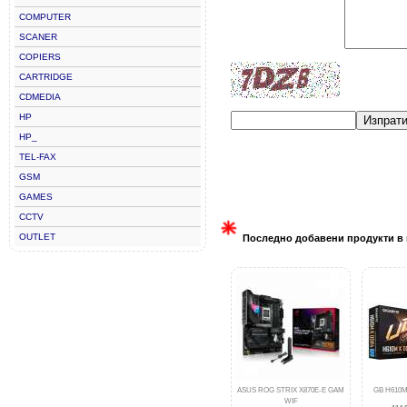
COMPUTER
SCANER
COPIERS
CARTRIDGE
CDMEDIA
HP
Изпрат
HP_
TEL-FAX
GSM
GAMES
CCTV
OUTLET
Последно добавени продукти в 
ASUS ROG STRIX X870E-E GAM
GB H610M
WIF