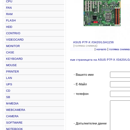
CPU
FAN
RAM
FLASH
HDD
CONTRI/O
VIDEOCARD
ASUS P7F-X /I3420/LGA1156
(голяма снимка)
MONITOR
|
|
начало
голяма снимка
CASE
KEYBOARD
към страницата на ASUS P7F-X /I3420/L
MOUSE
PRINTER
- Вашето име
LAN
- Е-Майл
UPS
CD
- телефон
SB
M-MEDIA
WEBCAMERA
CAMERA
SOFTWARE
- Допълнителни данни
NOTEBOOK