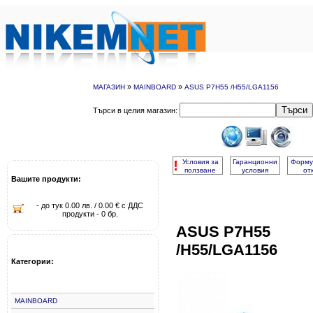
»
»
МАГАЗИН
MAINBOARD
ASUS P7H55 /H55/LGA1156
Търси
Търси в целия магазин:
!
Условия за
Гаранционни
Форму
ползване
условия
от
Вашите продукти:
- до тук 0.00 лв. / 0.00 € с ДДС
продукти - 0 бр.
ASUS P7H55
/H55/LGA1156
Категории:
MAINBOARD