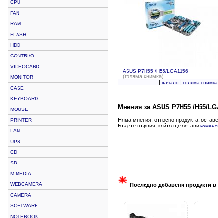
CPU
FAN
RAM
FLASH
HDD
CONTRI/O
VIDEOCARD
ASUS P7H55 /H55/LGA1156
(голяма снимка)
MONITOR
|
|
начало
голяма снимка
CASE
KEYBOARD
Мнения за ASUS P7H55 /H55/LG
MOUSE
Няма мнения, относно продукта, оставе
PRINTER
Бъдете първия, който ще остави
комент
LAN
UPS
CD
SB
M-MEDIA
WEBCAMERA
Последно добавени продукти в 
CAMERA
SOFTWARE
NOTEBOOK