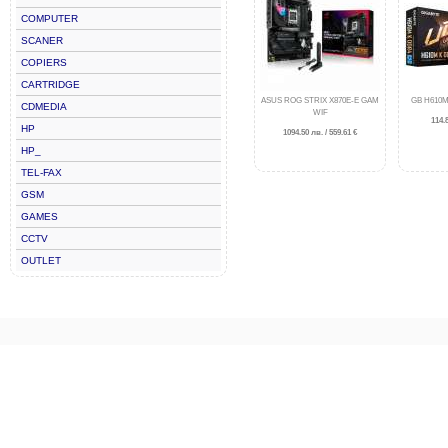
COMPUTER
SCANER
COPIERS
CARTRIDGE
ASUS ROG STRIX X870E-E GAM
GB H610M
CDMEDIA
WIF
114.8
HP
1094.50 лв. / 559.61 €
HP_
TEL-FAX
GSM
GAMES
CCTV
OUTLET