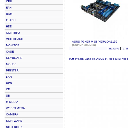
CPU
FAN
RAM
FLASH
HDD
CONTRI/O
VIDEOCARD
ASUS P7H55-M SI /H55/LGA1156
(голяма снимка)
MONITOR
|
|
начало
гол
CASE
KEYBOARD
към страницата на ASUS P7H55-M SI /H5
MOUSE
PRINTER
LAN
UPS
CD
SB
M-MEDIA
WEBCAMERA
CAMERA
SOFTWARE
NOTEBOOK