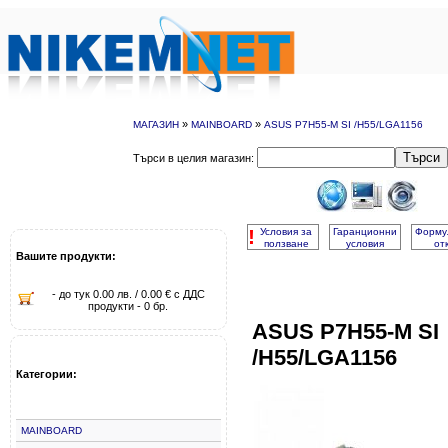
»
»
МАГАЗИН
MAINBOARD
ASUS P7H55-M SI /H55/LGA1156
Търси
Търси в целия магазин:
!
Условия за
Гаранционни
Форму
ползване
условия
от
Вашите продукти:
- до тук 0.00 лв. / 0.00 € с ДДС
продукти - 0 бр.
ASUS P7H55-M SI
/H55/LGA1156
Категории:
MAINBOARD