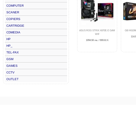
COMPUTER
SCANER
COPIERS
CARTRIDGE
ASUS ROG STRIX X870E-E GAM
GB H610M
CDMEDIA
WIF
114.8
HP
1094.50 лв. / 559.61 €
HP_
TEL-FAX
GSM
GAMES
CCTV
OUTLET