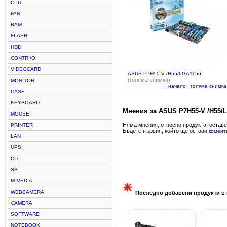
CPU
FAN
RAM
FLASH
HDD
CONTRI/O
VIDEOCARD
ASUS P7H55-V /H55/LGA1156
(голяма снимка)
MONITOR
|
|
начало
голяма снимка
CASE
KEYBOARD
Мнения за ASUS P7H55-V /H55/
MOUSE
Няма мнения, относно продукта, оставе
PRINTER
Бъдете първия, който ще остави
комент
LAN
UPS
CD
SB
M-MEDIA
WEBCAMERA
Последно добавени продукти в 
CAMERA
SOFTWARE
NOTEBOOK