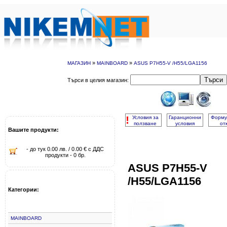
»
»
МАГАЗИН
MAINBOARD
ASUS P7H55-V /H55/LGA1156
Търси
Търси в целия магазин:
!
Условия за
Гаранционни
Форму
ползване
условия
от
Вашите продукти:
- до тук 0.00 лв. / 0.00 € с ДДС
продукти - 0 бр.
ASUS P7H55-V
/H55/LGA1156
Категории:
MAINBOARD