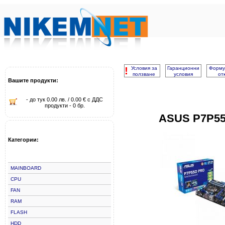
!
Условия за
Гаранционни
Форму
ползване
условия
от
Вашите продукти:
- до тук 0.00 лв. / 0.00 € с ДДС
продукти - 0 бр.
ASUS P7P55
Категории:
MAINBOARD
CPU
FAN
RAM
FLASH
HDD