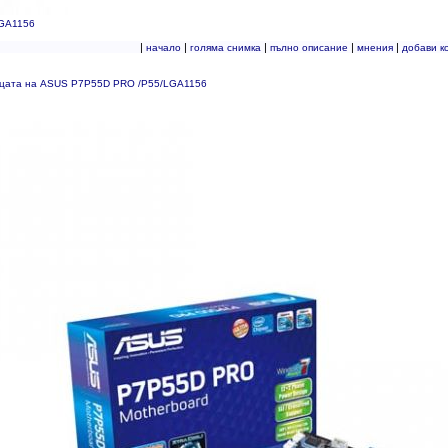
GA1156
|
|
|
|
|
начало
голяма снимка
пълно описание
мнения
добави к
ицата на ASUS P7P55D PRO /P55/LGA1156