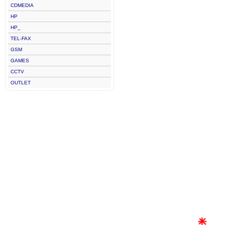
CDMEDIA
HP
HP_
TEL-FAX
GSM
GAMES
CCTV
OUTLET