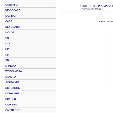
CONTRI/O
ASUS P7P55D PRO /P55/L
(голяма снимка)
VIDEOCARD
MONITOR
към стран
CASE
KEYBOARD
MOUSE
PRINTER
LAN
UPS
CD
SB
M-MEDIA
WEBCAMERA
CAMERA
SOFTWARE
NOTEBOOK
COMPUTER
SCANER
COPIERS
CARTRIDGE