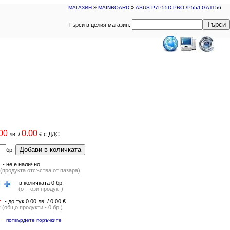
»
»
МАГАЗИН
MAINBOARD
ASUS P7P55D PRO /P55/LGA1156
Търси
Търси в целия магазин:
00
0.00
лв.
/
€
с ДДС
Добави в количката
бр.
-
не е налично
(продукта отсъства от пазара)
- в количката 0 бр.
(от този продукт)
- до тук 0.00 лв. / 0.00 €
(общо продукти - 0 бр.)
-
потвърдете поръчките