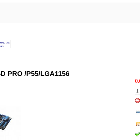
ляр за
каз
D PRO /P55/LGA1156
0.