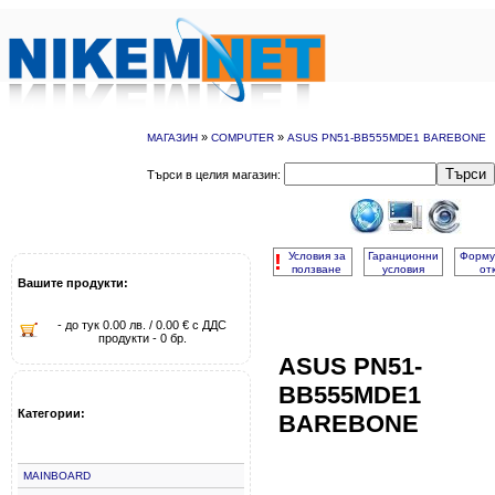
»
»
МАГАЗИН
COMPUTER
ASUS PN51-BB555MDE1 BAREBONE
Търси
Търси в целия магазин:
!
Условия за
Гаранционни
Форму
ползване
условия
от
Вашите продукти:
- до тук 0.00 лв. / 0.00 € с ДДС
продукти - 0 бр.
ASUS PN51-
BB555MDE1
Категории:
BAREBONE
MAINBOARD