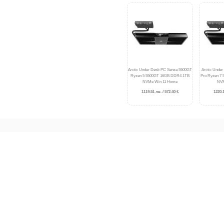
Arctic Under Desk PC Senza 5500GT
Arctic Unde
Ryzen 5 5500GT 16GB DDR4 1TB
Pro Ryzen 7
NVMe Win 11 Home
NVM
1119.51 лв. / 572.40 €
1220.1