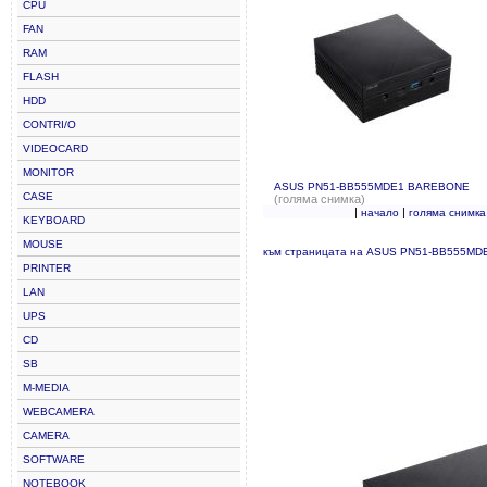
CPU
FAN
RAM
FLASH
HDD
CONTRI/O
VIDEOCARD
MONITOR
ASUS PN51-BB555MDE1 BAREBONE
CASE
(голяма снимка)
|
|
начало
голяма снимка
KEYBOARD
MOUSE
към страницата на ASUS PN51-BB555M
PRINTER
LAN
UPS
CD
SB
M-MEDIA
WEBCAMERA
CAMERA
SOFTWARE
NOTEBOOK