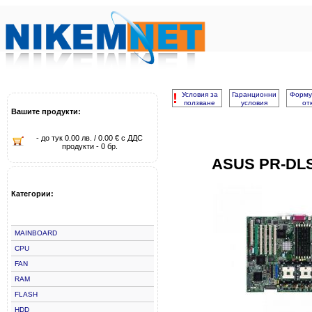
!
Условия за
Гаранционни
Форму
ползване
условия
от
Вашите продукти:
- до тук 0.00 лв. / 0.00 € с ДДС
продукти - 0 бр.
ASUS PR-DLS
Категории:
MAINBOARD
CPU
FAN
RAM
FLASH
HDD