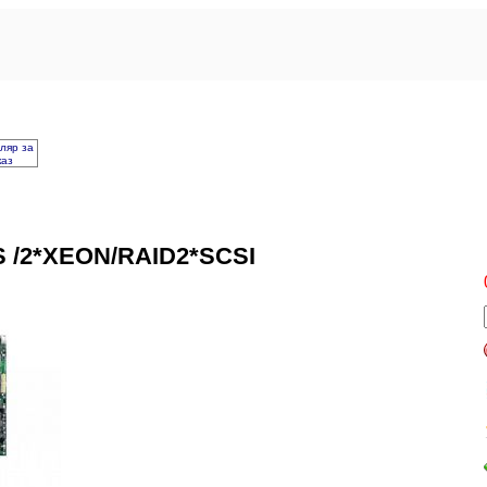
ляр за
каз
 /2*XEON/RAID2*SCSI