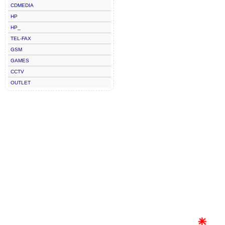
CDMEDIA
HP
HP_
TEL-FAX
GSM
GAMES
CCTV
OUTLET