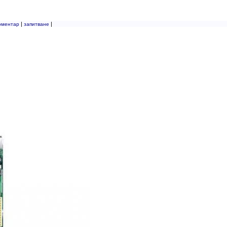
|
|
оментар
запитване