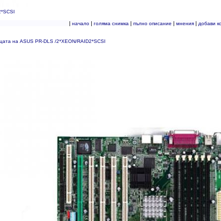
2*SCSI
|
|
|
|
|
начало
голяма снимка
пълно описание
мнения
добави к
ицата на ASUS PR-DLS /2*XEON/RAID2*SCSI