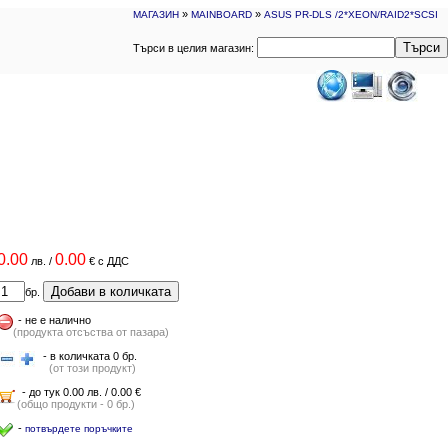
»
»
МАГАЗИН
MAINBOARD
ASUS PR-DLS /2*XEON/RAID2*SCSI
Търси
Търси в целия магазин:
0.00
0.00
лв.
/
€
с ДДС
Добави в количката
бр.
-
не е налично
(продукта отсъства от пазара)
- в количката 0 бр.
(от този продукт)
- до тук 0.00 лв. / 0.00 €
(общо продукти - 0 бр.)
-
потвърдете поръчките