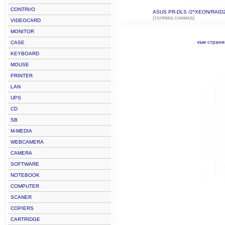
CONTRI/O
ASUS PR-DLS /2*XEON/RAID
(голяма снимка)
VIDEOCARD
MONITOR
към стран
CASE
KEYBOARD
MOUSE
PRINTER
LAN
UPS
CD
SB
M-MEDIA
WEBCAMERA
CAMERA
SOFTWARE
NOTEBOOK
COMPUTER
SCANER
COPIERS
CARTRIDGE