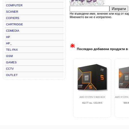
COMPUTER
Изпрати
SCANER
Не въведени име, мнение или код от ка
Мнението ви не е изпратено.
COPIERS
CARTRIDGE
CDMEDIA
HP
HP_
Последно добавени продукти в 
TEL-FAX
GSM
GAMES
CCTV
OUTLET
AMD RYZEN 5 9600 BOX
AMD RYZEN 7
412.77 лв. / 211.04 €
504.9