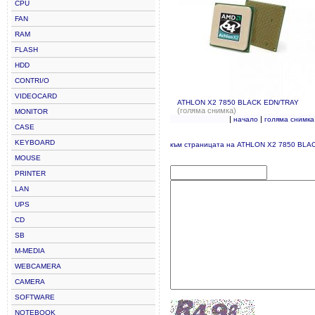
CPU
FAN
RAM
FLASH
HDD
CONTRI/O
VIDEOCARD
ATHLON X2 7850 BLACK EDN/TRAY
(голяма снимка)
MONITOR
|
|
начало
голяма снимка
CASE
KEYBOARD
към страницата на ATHLON X2 7850 BLA
MOUSE
PRINTER
LAN
UPS
CD
SB
M-MEDIA
WEBCAMERA
CAMERA
SOFTWARE
NOTEBOOK