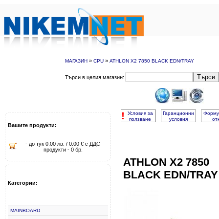
»
»
МАГАЗИН
CPU
ATHLON X2 7850 BLACK EDN/TRAY
Търси
Търси в целия магазин:
!
Условия за
Гаранционни
Форму
ползване
условия
от
Вашите продукти:
- до тук 0.00 лв. / 0.00 € с ДДС
продукти - 0 бр.
ATHLON X2 7850
BLACK EDN/TRAY
Категории:
MAINBOARD